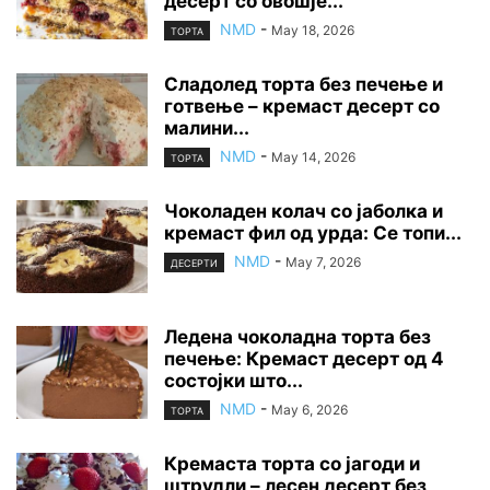
десерт со овошје...
NMD
-
May 18, 2026
ТОРТА
Сладолед торта без печење и
готвење – кремаст десерт со
малини...
NMD
-
May 14, 2026
ТОРТА
Чоколаден колач со јаболка и
кремаст фил од урда: Се топи...
NMD
-
May 7, 2026
ДЕСЕРТИ
Ледена чоколадна торта без
печење: Кремаст десерт од 4
состојки што...
NMD
-
May 6, 2026
ТОРТА
Кремаста торта со јагоди и
штрудли – лесен десерт без