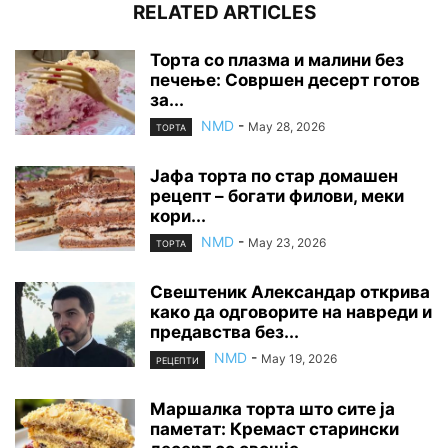
RELATED ARTICLES
Торта со плазма и малини без
печење: Совршен десерт готов
за...
NMD
-
May 28, 2026
ТОРТА
Јафа торта по стар домашен
рецепт – богати филови, меки
кори...
NMD
-
May 23, 2026
ТОРТА
Свештеник Александар открива
како да одговорите на навреди и
предавства без...
NMD
-
May 19, 2026
РЕЦЕПТИ
Маршалка торта што сите ја
паметат: Кремаст старински