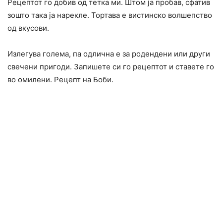
Рецептот го добив од тетка ми. Штом ја пробав, сфатив
зошто така ја нарекле. Тортава е вистинско волшепство
од вкусови.
Излегува голема, па одлична е за родендени или други
свечени пригоди. Запишете си го рецептот и ставете го
во омилени. Рецепт на Боби.