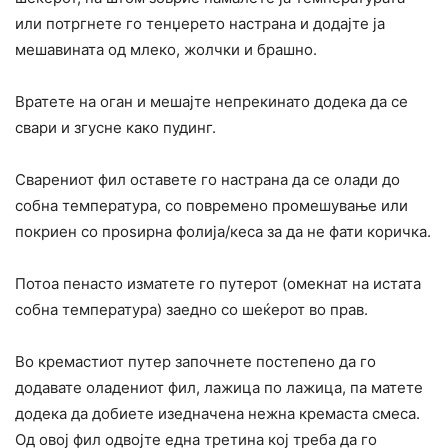
или потргнете го тенџерето настрана и додајте ја
мешавината од млеко, жолчки и брашно.
Вратете на оган и мешајте непрекинато додека да се
свари и згусне како пудинг.
Сварениот фил оставете го настрана да се олади до
собна температура, со повремено промешување или
покриен со проѕирна фолија/кеса за да не фати коричка.
Потоа пенасто изматете го путерот (омекнат на истата
собна температура) заедно со шеќерот во прав.
Во кремастиот путер започнете постепено да го
додавате оладениот фил, лажица по лажица, па матете
додека да добиете изедначена нежна кремаста смеса.
Од овој фил одвојте една третина кој треба да го