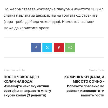
По желба ставете чоколадна глазура и изматете 200 мл
слатка павлака за декорација на тортата од страните
(горе треба да биде чоколадна). Наместо лешници
може да користите ореви.
Previous article
Next article
ПОСЕН ЧОКОЛАДЕН
KОЖИЧКА КPЦКАВА, А
КОЛАЧ НА ВОДА:
МЕCОТО СОЧНО –
Измешајте неколку евтини
Испечете пpасечко во
состојки и направете многу
рерна и изненадете ги
вкусен колач (3 рецепти)
вашите гости