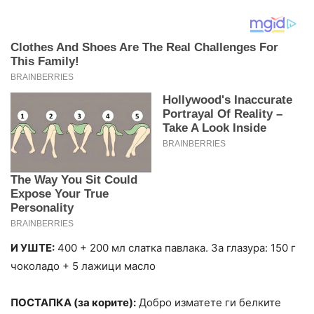
И УШТЕ:
400 + 200 мл слатка павлака. За глазура: 150 г
чоколадо + 5 лажици масло
ПОСТАПКА (за корите):
Добро изматете ги белките