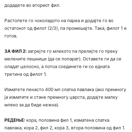
додадете во вториот фил.
Растопете го чоколадото на пареа и додајте го во
остатокот од филот (2/3), па промешајте. Така, филот 1 е
готов.
ЗА ФИЛ 2:
загрејте го млекото па прелијте го преку
мелените лешници (да се попарат). Оставете ги да се
оладат целосно, а потоа соединете ги со едната
третина од филот 1.
Изматете пенасто 400 мл слатка павлака (ако премногу
ја изматите и стане премногу цврста, додајте малку
млеко за да биде нежна).
РЕДЕЊЕ:
кора, половина фил 1, изматена слатка
павлака, кора 2, фил 2, кора 3, втора половина од фил 1.