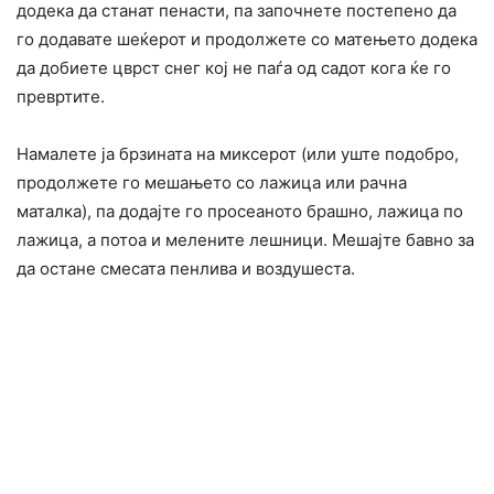
додека да станат пенасти, па започнете постепено да
го додавате шеќерот и продолжете со матењето додека
да добиете цврст снег кој не паѓа од садот кога ќе го
превртите.
Намалете ја брзината на миксерот (или уште подобро,
продолжете го мешањето со лажица или рачна
маталка), па додајте го просеаното брашно, лажица по
лажица, а потоа и мелените лешници. Мешајте бавно за
да остане смесата пенлива и воздушеста.