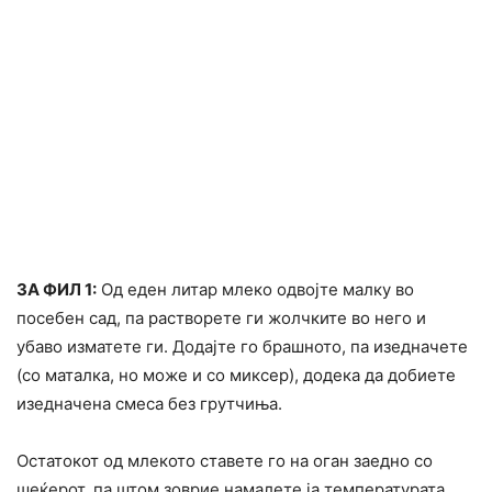
ЗА ФИЛ 1:
Од еден литар млеко одвојте малку во
посебен сад, па растворете ги жолчките во него и
убаво изматете ги. Додајте го брашното, па изедначете
(со маталка, но може и со миксер), додека да добиете
изедначена смеса без грутчиња.
Остатокот од млекото ставете го на оган заедно со
шеќерот, па штом зоврие намалете ја температурата