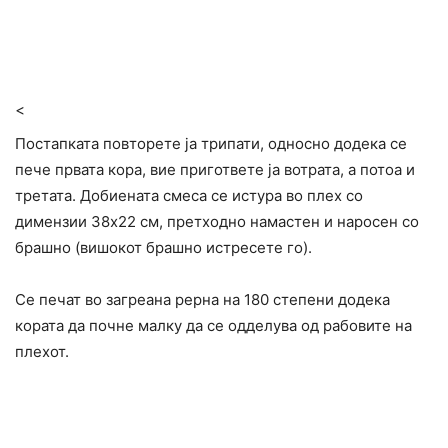
<
Постапката повторете ја трипати, односно додека се
пече првата кора, вие пригответе ја вотрата, а потоа и
третата. Добиената смеса се истура во плех со
димензии 38х22 см, претходно намастен и наросен со
брашно (вишокот брашно истресете го).
Се печат во загреана рерна на 180 степени додека
кората да почне малку да се одделува од рабовите на
плехот.