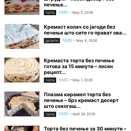
печење...
NMD
-
May 5, 2026
ТОРТА
Кремаст колач со јагоди без
печење што сите го прават ова...
NMD
-
May 4, 2026
ДЕСЕРТИ
Кремаста торта без печење
готова за 15 минути – лесен
рецепт...
NMD
-
May 1, 2026
ТОРТА
Плазма карамел торта без
печење – брз кремаст десерт
што секогаш...
NMD
-
April 28, 2026
ТОРТА
Торта без печење за 30 минути –