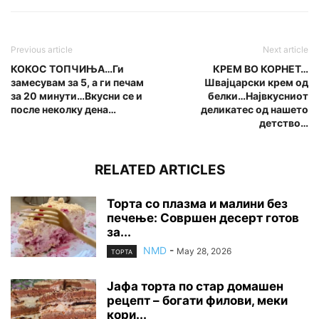
Previous article
Next article
КОКОС ТОПЧИЊА…Ги
КРЕМ ВО КОРНЕТ…
замесувам за 5, а ги печам
Швајцарски крем од
за 20 минути…Вкусни се и
белки…Највкусниот
после неколку дена…
деликатес од нашето
детство…
RELATED ARTICLES
Торта со плазма и малини без
печење: Совршен десерт готов
за...
NMD
-
May 28, 2026
ТОРТА
Јафа торта по стар домашен
рецепт – богати филови, меки
кори...