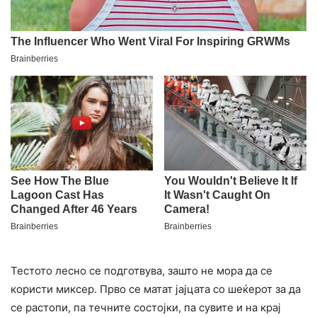
Тестото ​​лесно се подготвува, зашто не мора да се
користи миксер. Прво се матат јајцата со шеќерот за да
се растопи, па течните состојки, па сувите и на крај