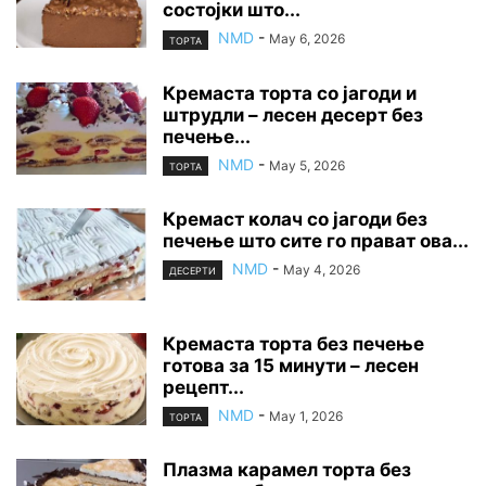
состојки што...
NMD
-
May 6, 2026
ТОРТА
Кремаста торта со јагоди и
штрудли – лесен десерт без
печење...
NMD
-
May 5, 2026
ТОРТА
Кремаст колач со јагоди без
печење што сите го прават ова...
NMD
-
May 4, 2026
ДЕСЕРТИ
Кремаста торта без печење
готова за 15 минути – лесен
рецепт...
NMD
-
May 1, 2026
ТОРТА
Плазма карамел торта без