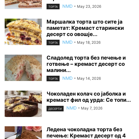
NMD
-
May 23, 2026
ТОРТА
Маршалка торта што сите ја
паметат: Кремаст старински
десерт со овошје...
NMD
-
May 18, 2026
ТОРТА
Сладолед торта без печење и
готвење – кремаст десерт со
малини...
NMD
-
May 14, 2026
ТОРТА
Чоколаден колач со јаболка и
кремаст фил од урда: Се топи...
NMD
-
May 7, 2026
ДЕСЕРТИ
Ледена чоколадна торта без
печење: Кремаст десерт од 4