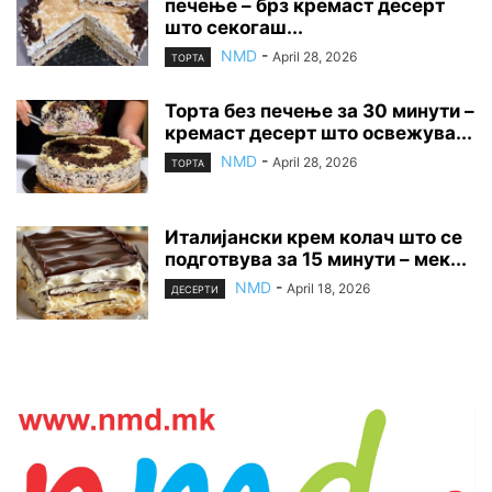
печење – брз кремаст десерт
што секогаш...
NMD
-
April 28, 2026
ТОРТА
Торта без печење за 30 минути –
кремаст десерт што освежува...
NMD
-
April 28, 2026
ТОРТА
Италијански крем колач што се
подготвува за 15 минути – мек...
NMD
-
April 18, 2026
ДЕСЕРТИ