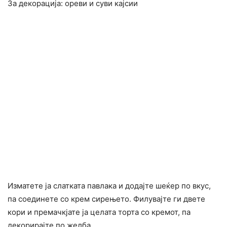
За декорација: ореви и суви кајсии
Изматете ја слатката павлака и додајте шеќер по вкус,
па соединете со крем сирењето. Филувајте ги двете
кори и премачкјате ја целата торта со кремот, па
декорирајте по желба.