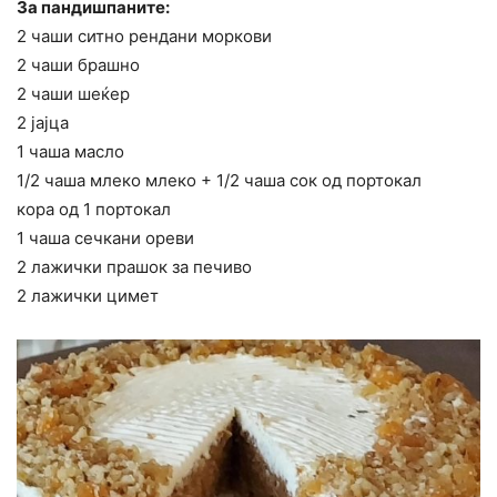
За пандишпаните:
2 чаши ситно рендани моркови
2 чаши брашно
2 чаши шеќер
2 јајца
1 чаша масло
1/2 чаша млеко млеко + 1/2 чаша сок од портокал
кора од 1 портокал
1 чаша сечкани ореви
2 лажички прашок за печиво
2 лажички цимет