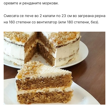
оревите и ренданите моркови.
Смесата се пече во 2 калапи по 23 см во загреана рерна
на 160 степени со вентилатор (или 180 степени, без).