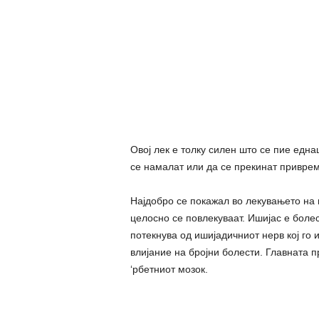
Овој лек е толку силен што се пие една
се намалат или да се прекинат приврем
Најдобро се покажал во лекувањето на 
целосно се повлекуваат. Ишијас е болес
потекнува од ишијадичниот нерв кој го и
влијание на бројни болести. Главната пр
‘рбетниот мозок.