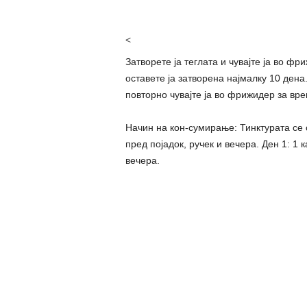
<
Затворете ја теглата и чувајте ја во ф
оставете ја затворена најмалку 10 дена
повторно чувајте ја во фрижидер за вре
Начин на кон-сумирање: Тинктурата се с
пред појадок, ручек и вечера. Ден 1: 1 
вечера.