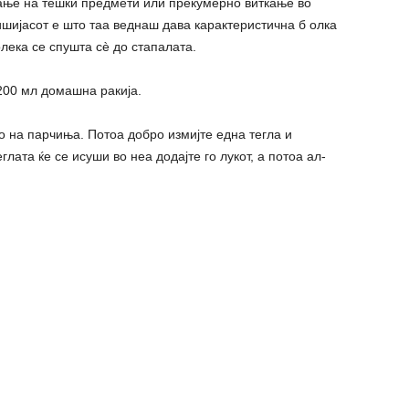
вање на тешки предмети или прекумерно виткање во
 ишијасот е што таа веднаш дава карактеристична б олка
лека се спушта сè до стапалата.
 200 мл домашна ракија.
го на парчиња. Потоа добро измијте една тегла и
теглата ќе се исуши во неа додајте го лукот, а потоа ал-