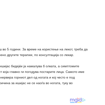
ш во 5 години. За време на користење на лекот, треба да
ено другите терапии, по консултација со лекар.
ишијас бидејќи ја намалува б олката, а симптомите
т која главно ги погодува постарите лица. Самото име
нервира горниот дел од ногата и кој често е под
ичина за ишијас не се наоѓа во ногата, туку во