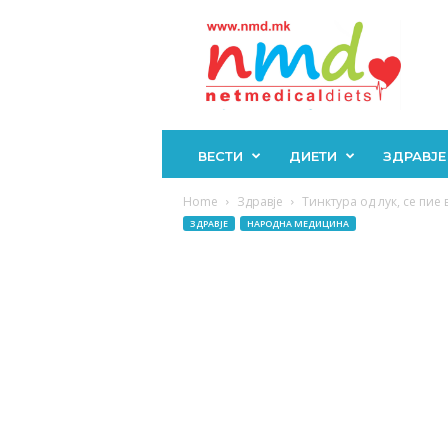
Н
М
Д
ВЕСТИ
ДИЕТИ
ЗДРАВЈЕ
Home
Здравје
Тинктура од лук, се пие в
ЗДРАВЈЕ
НАРОДНА МЕДИЦИНА