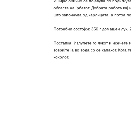
Ишијас обично се појавува по подигну
областа на ‘рбетот. Добрата работа кај
што започнува од карлицата, а потоа по
Потребни состојки: 350 г домашен лук,
Постапка: Излупете го лукот и исечете 
зовријте ја во вода со се капакот. Кога 
кохолот.