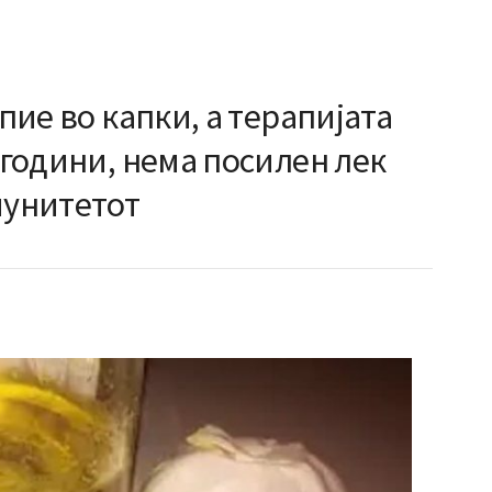
 пие во капки, а терапијата
5 години, нема посилен лек
мунитетот