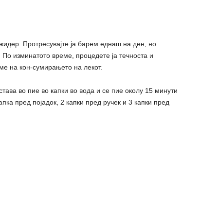
рижидер. Протресувајте ја барем еднаш на ден, но
. По изминатото време, процедете ја течноста и
ме на кон-сумирањето на лекот.
тава во пие во капки во вода и се пие околу 15 минути
капка пред појадок, 2 капки пред ручек и 3 капки пред