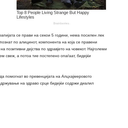
рапијата се прави на секои 5 години, нема посилен лек
јпознат по алицинот, компонента на која се правени
на позитивни дејства по здравјето на човекот. Најголеми
ем свеж, а потоа тие постепено опаѓаат, бидејќи
да помогнат во превенцијата на Алцхајмеровото
одржување на здраво срце бидејќи содржи диалил