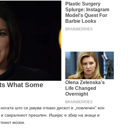
огата што се јавува откако дискот е „повлечен“ кон
и сакралниот прешлен. Ишијас е збир на знаци и
тниот мозок.