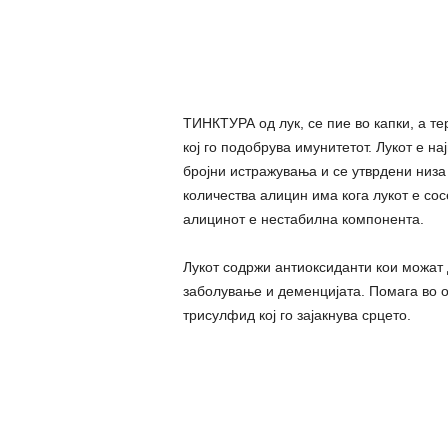
ТИНКТУРА од лук, се пие во капки, а те
кој го подобрува имунитетот. Лукот е на
бројни истражувања и се утврдени низа 
количества алицин има кога лукот е сос
алицинот е нестабилна компонента.
Лукот содржи антиоксиданти кои можат 
заболување и деменцијата. Помага во 
трисулфид кој го зајакнува срцето.