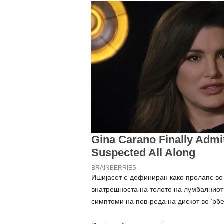
Ишијасот е дефиниран како пролапс во н
внатрешноста на телото на лумбалниот 
симптоми на пов-реда на дискот во ‘рбе