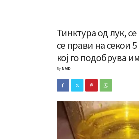
Тинктура од лук, се
се прави на секои 
кој го подобрува и
By
NMD
-