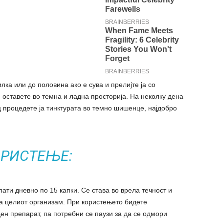
лка или до половина ако е сува и прелијте ја со
 оставете во темна и ладна просторија. На неколку дена
ц процедете ја тинктурата во темно шишенце, најдобро
РИСТЕЊЕ:
ати дневно по 15 капки. Се става во врела течност и
ира целиот организам. При користењето бидете
ен препарат, па потребни се паузи за да се одмори