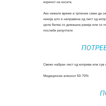
коренот на косата.
Ако немате време и трпение сами да си 
некоја што е направена од лист од коп
цела билка со домашна ракија или со п
послаби резултати.
ПОТРЕ
Свежо набран лист од коприва или сув 
Медицински алкохол 50-70%
П