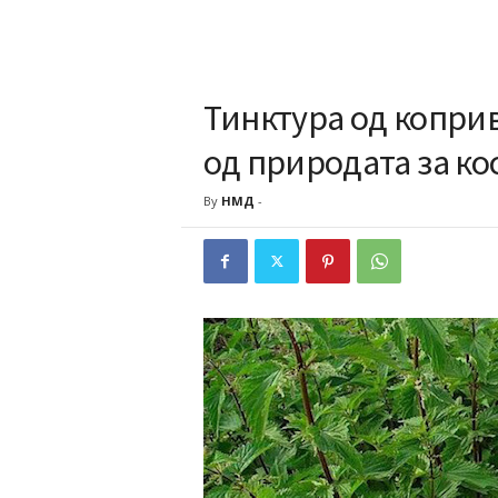
Тинктура од коприв
од природата за ко
By
НМД
-