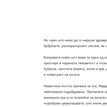
Не само што нема да го наруши здравјет
бубрезите, респираторниот систем, ќе го
Копривата освен што важи за една од н
простори и нејзината лековитост е поз
бубрези, простата (корен), коски и крв
и побрз раст на косата.
Навистина постои причина за тоа, бидеј
забележале подобрување. Причините за 
минерали кои и се потребни на косата з
подобрува циркулацијата, што значи де