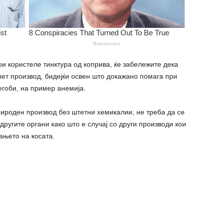
кои користеле тинктура од коприва, ќе забележите дека
ет производ, бидејќи освен што докажано помага при
тегоби, на пример анемија.
природен производ без штетни хемикалии, не треба да се
другите органи како што е случај со други производи кои
ањето на косата.