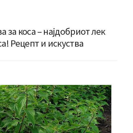
а за коса – најдобриот лек
са! Рецепт и искуства