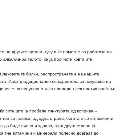
о на другите органи, туку и ќе помогне во работата на
 алкализира телото, ќе ја прочисти крвта итн.
ајлековитите билки, распространете е на нашите
ната. Иако традиционално се користела за лекување на
, денес е најпопуларна како природен лек против опаѓање
ќи сите што ја пробале тинктурата од коприва –
тоа се повеќе: од една страна, богата е со витамини и
а да биде силна и здрава, а од друга страна ја
ка тие витамини и минерали полесно доаѓаат до