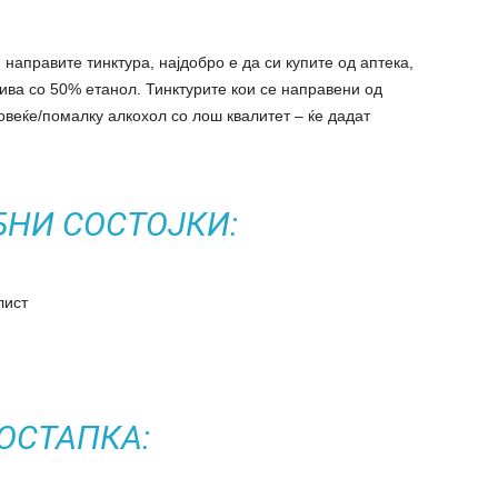
направите тинктура, најдобро е да си купите од аптека,
рива со 50% етанол. Тинктурите кои се направени од
овеќе/помалку алкохол со лош квалитет – ќе дадат
БНИ СОСТОЈКИ:
лист
ОСТАПКА: