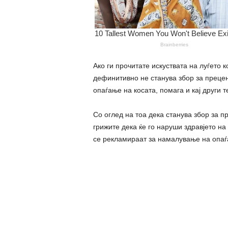
Ако ги прочитате искуствата на луѓето 
дефинитивно не станува збор за прецен
опаѓање на косата, помага и кај други 
Со оглед на тоа дека станува збор за 
грижите дека ќе го наруши здравјето на 
се рекламираат за намалување на опаѓ