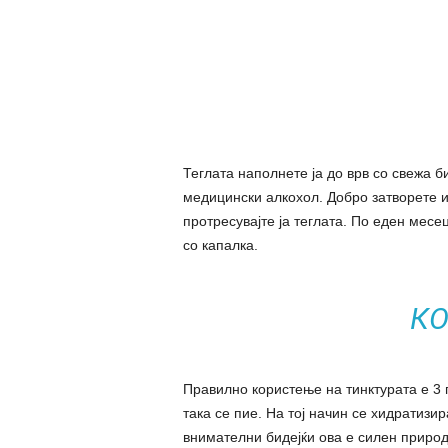
Теглата наполнете ја до врв со свежа би
медицински алкохол. Добро затворете и
протресувајте ја теглата. По еден месе
со капалка.
КО
Правилно користење на тинктурата е 3 п
така се пие. На тој начин се хидратиз
внимателни бидејќи ова е силен природ