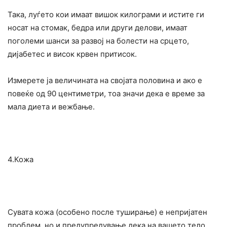
Така, луѓето кои имаат вишок килограми и истите ги
носат на стомак, бедра или други делови, имаат
поголеми шанси за развој на болести на срцето,
дијабетес и висок крвен притисок.
Измерете ја величината на својата половина и ако е
повеќе од 90 центиметри, тоа значи дека е време за
мала диета и вежбање.
4.Кожа
Сувата кожа (особено после туширање) е непријатен
проблем, но и предупредување дека на вашето тело