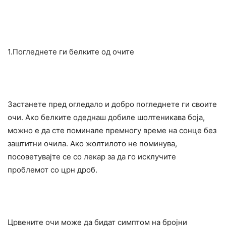
1.Погледнете ги белките од очите
Застанете пред огледало и добро погледнете ги своите
очи. Ако белките одеднаш добиле шолтеникава боја,
можно е да сте поминале премногу време на сонце без
заштитни очила. Ако жолтилото не поминува,
посоветувајте се со лекар за да го исклучите
проблемот со црн дроб.
Црвените очи може да бидат симптом на бројни