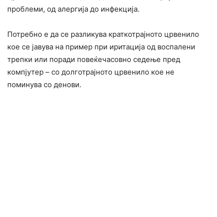
проблеми, од алергија до инфекција.
Потребно е да се разликува краткотрајното црвенило
кое се јавува на пример при иритација од воспалени
трепки или поради повеќечасовно седење пред
компјутер – со долготрајното црвенило кое не
поминува со денови.