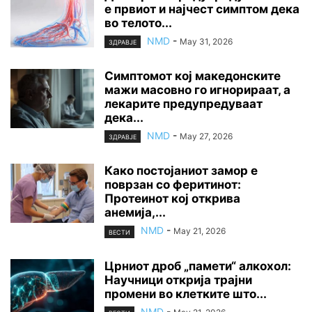
е првиот и најчест симптом дека
во телото...
NMD
-
May 31, 2026
ЗДРАВЈЕ
Симптомот кој македонските
мажи масовно го игнорираат, а
лекарите предупредуваат
дека...
NMD
-
May 27, 2026
ЗДРАВЈЕ
Како постојаниот замор е
поврзан со феритинот:
Протеинот кој открива
анемија,...
NMD
-
May 21, 2026
ВЕСТИ
Црниот дроб „памети“ алкохол:
Научници открија трајни
промени во клетките што...
NMD
-