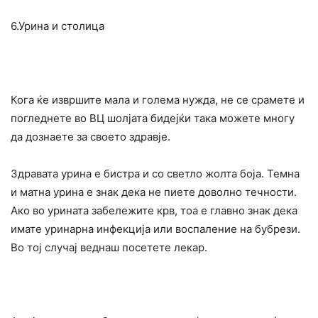
6.Урина и столица
Кога ќе извршите мала и голема нужда, не се срамете и
погледнете во ВЦ шолјата бидејќи така можете многу
да дознаете за своето здравје.
Здравата урина е бистра и со светло жолта боја. Темна
и матна урина е знак дека не пиете доволно течности.
Ако во урината забележите крв, тоа е главно знак дека
имате уринарна инфекција или воспаление на бубрези.
Во тој случај веднаш посетете лекар.