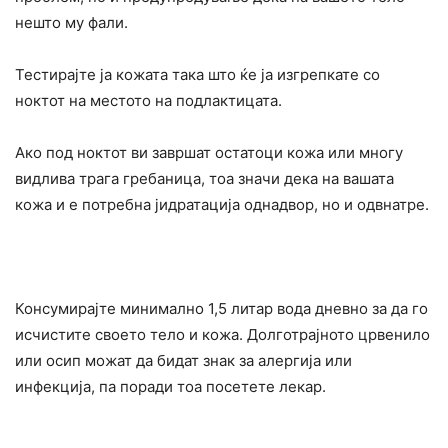
нешто му фали.
Тестирајте ја кожата така што ќе ја изгрепкате со
ноктот на местото на подлактицата.
Ако под ноктот ви завршат остатоци кожа или многу
видлива трага гребаница, тоа значи дека на вашата
кожа и е потребна јидратација однадвор, но и одвнатре.
Консумирајте минимално 1,5 литар вода дневно за да го
исчистите своето тело и кожа. Долготрајното црвенило
или осип можат да бидат знак за алергија или
инфекција, па поради тоа посетете лекар.