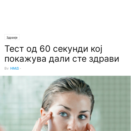
Здравје
Тест од 60 секунди кој
покажува дали сте здрави
By
НМД
-