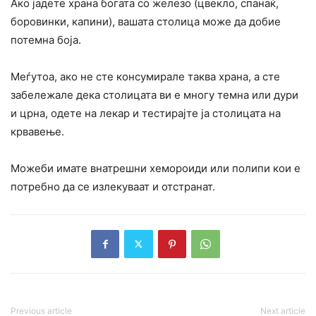
Ако јадете храна богата со железо (цвекло, спанаќ,
боровинки, капини), вашата столица може да добие
потемна боја.
Меѓутоа, ако не сте консумирале таква храна, а сте
забележале дека столицата ви е многу темна или дури
и црна, одете на лекар и тестирајте ја столицата на
крвавење.
Можеби имате внатрешни хемороиди или полипи кои е
потребно да се излекуваат и отстранат.
Previous article
Next article