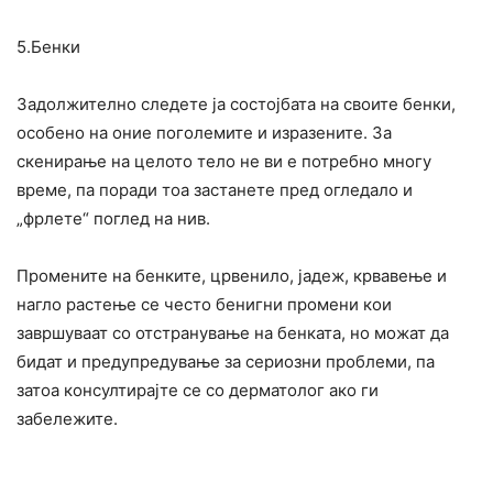
5.Бенки
Задолжително следете ја состојбата на своите бенки,
особено на оние поголемите и изразените. За
скенирање на целото тело не ви е потребно многу
време, па поради тоа застанете пред огледало и
„фрлете“ поглед на нив.
Промените на бенките, црвенило, јадеж, крвавење и
нагло растење се често бенигни промени кои
завршуваат со отстранување на бенката, но можат да
бидат и предупредување за сериозни проблеми, па
затоа консултирајте се со дерматолог ако ги
забележите.