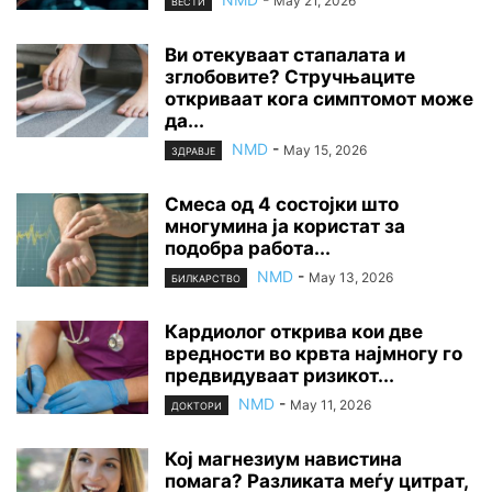
May 21, 2026
ВЕСТИ
Ви отекуваат стапалата и
зглобовите? Стручњаците
откриваат кога симптомот може
да...
NMD
-
May 15, 2026
ЗДРАВЈЕ
Смеса од 4 состојки што
многумина ја користат за
подобра работа...
NMD
-
May 13, 2026
БИЛКАРСТВО
Кардиолог открива кои две
вредности во крвта најмногу го
предвидуваат ризикот...
NMD
-
May 11, 2026
ДОКТОРИ
Кој магнезиум навистина
помага? Разликата меѓу цитрат,