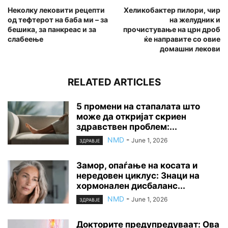
Неколку лековити рецепти
Хеликобактер пилори, чир
од тефтерот на баба ми – за
на желудник и
бешика, за панкреас и за
прочистување на црн дроб
слабеење
ќе направите со овие
домашни лекови
RELATED ARTICLES
5 промени на стапалата што
може да откријат скриен
здравствен проблем:...
NMD
-
June 1, 2026
ЗДРАВЈЕ
Замор, опаѓање на косата и
нередовен циклус: Знаци на
хормонален дисбаланс...
NMD
-
June 1, 2026
ЗДРАВЈЕ
Докторите предупредуваат: Ова