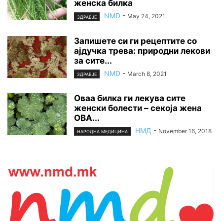
женска билка
NMD
-
May 24, 2021
ЗДРАВЈЕ
Запишете си ги рецептите со
ајдучка трева: природни лекови
за сите...
NMD
-
March 8, 2021
ЗДРАВЈЕ
Оваа билка ги лекува сите
женски болести – секоја жена
ОВА...
НМД
-
November 16, 2018
НАРОДНА МЕДИЦИНА