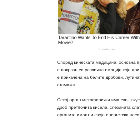
Според кинеската медицина, основна пр
е поврзан со различна емоција која при 
е прикачена на белите дробови, лyтинат
стомакот.
Секој opган метафорички има свој „вкус
дроб претпочита кисела, слезината сла
opганите имаат и своја енергетска насо