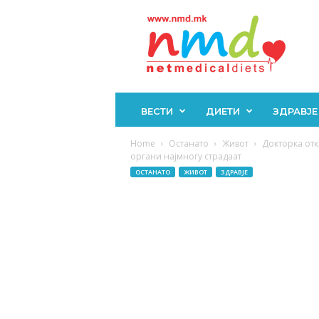
Н
М
Д
ВЕСТИ
ДИЕТИ
ЗДРАВЈЕ
Home
Останато
Живот
Докторка отк
органи најмногу cтрадаат
ОСТАНАТО
ЖИВОТ
ЗДРАВЈЕ