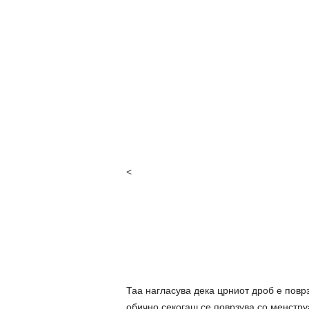
<
Таа нагласува дека црниот дроб е поврза
обично секогаш се поврзува со менcтpy