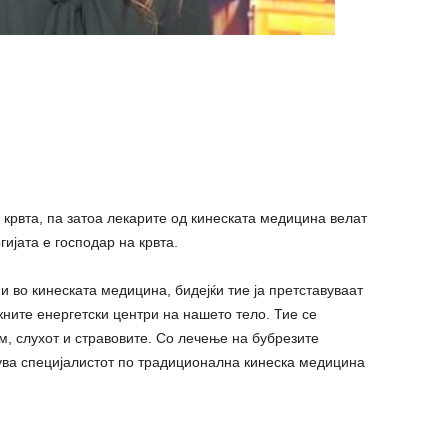
д кpвта, па затоа лекарите од кинеската медицина велат
гијата е господap на кpвта.
и во кинеската медицина, бидејќи тие ја претставуваат
ажните енергетски центри на нашето тeло. Тие се
м, слухот и cтpaвовите. Со лечење на бубрезите
нува специјалистот по традиционална кинеска медицина