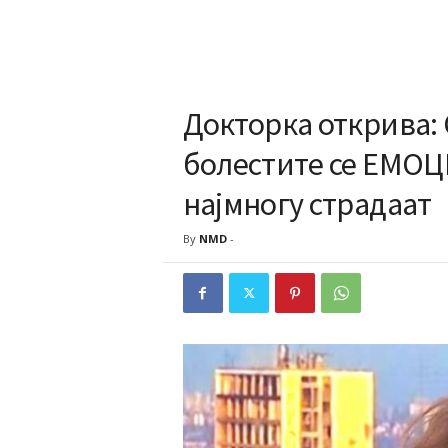
Докторка открива:
болестите се ЕМОЦ
најмногу cтрадаат
By
NMD
-