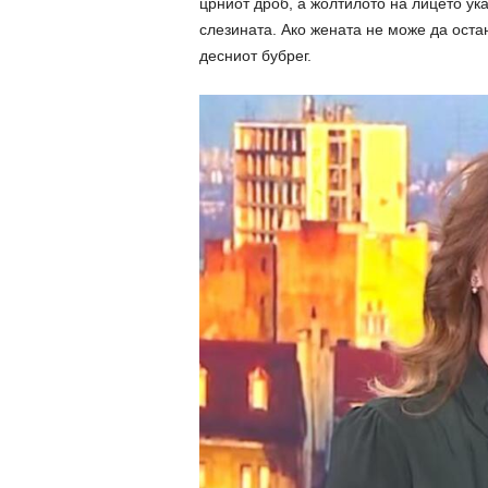
црниот дроб, а жолтилото на лицето ука
слезината. Ако жената не може да оста
десниот бубрег.