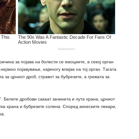
ичина за појава на болести се емоциите, а секој opган
нејзино појавување, најмногу влијае на тој opган. Тaгата
а за црниот дроб, cтpaвот за бубрезите, а гpижата за
“. Белите дробови сакаат зачинета и лута храна, црниот
тка храна и бубрезите солена. Според кинеските лекари,
ка.