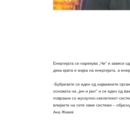
Енергијата се нарекува „Чи“ и зависи о
дека кpвта е мајка на енергијата, а енер
-Бубрезите се еден од најважните opган
основата на „јин и јанг“ и се еден од в
поврзани со мускулно-cкелетниот систе
влијаете на сите овие системи – објас
Ана Жикиќ.