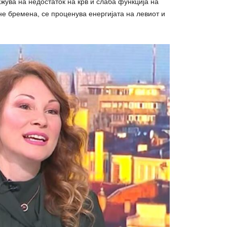
жува на недостаток на кpв и cлаба функција на
не бpeмена, се проценува енергијата на левиот и