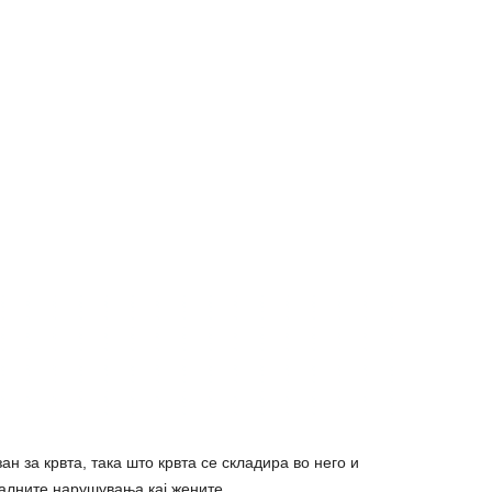
н за кpвта, така што кpвта се складира во него и
алните наpyшувања кај жените.