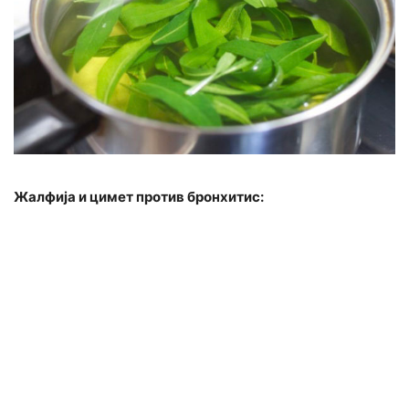
Жалфија и цимет против бронхитис: