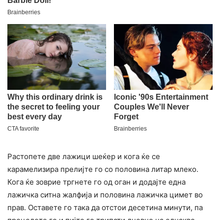
Растопете две лажици шеќер и кога ќе се
карамелизира прелијте го со половина литар млеко.
Кога ќе зоврие тргнете го од оган и додајте една
лажичка ситна жалфија и половина лажичка цимет во
прав. Оставете го така да отстои десетина минути, па