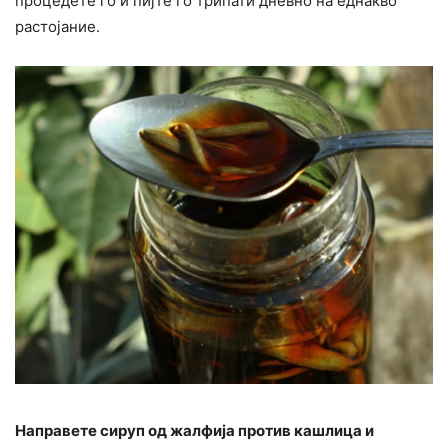
процедете го и пијте го трипати дневно на еднакво
растојание.
Направете сируп од жалфија против кашлица и