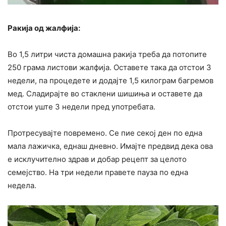
Ракија од жалфија:
Во 1,5 литри чиста домашна ракија треба да потопите
250 грама листови жалфија. Оставете така да отстои 3
недели, па процедете и додајте 1,5 килограм багремов
мед. Сладирајте во стаклени шишиња и оставете да
отстои уште 3 недели пред употребата.
Протресувајте повремено. Се пие секој ден по една
мала лажичка, еднаш дневно. Имајте предвид дека ова
е исклучително здрав и добар рецепт за целото
семејство. На три недели правете пауза по една
недела.