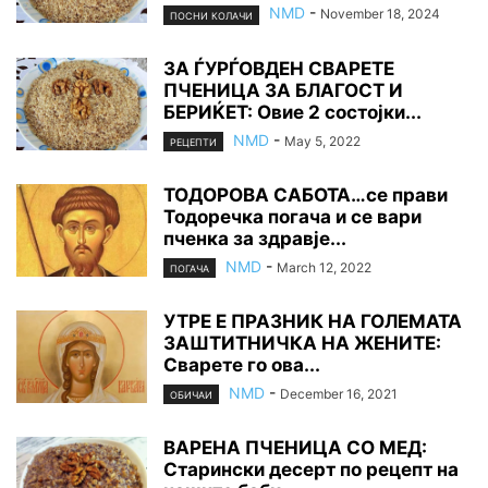
NMD
-
November 18, 2024
ПОСНИ КОЛАЧИ
ЗА ЃУРЃОВДЕН СВАРЕТЕ
ПЧЕНИЦА ЗА БЛАГОСТ И
БЕРИЌЕТ: Овие 2 состојки...
NMD
-
May 5, 2022
РЕЦЕПТИ
ТОДОРОВА САБОТА…се прави
Тодоречка погача и се вари
пченка за здравје...
NMD
-
March 12, 2022
ПОГАЧА
УТРЕ Е ПРАЗНИК НА ГОЛЕМАТА
ЗАШТИТНИЧКА НА ЖЕНИТЕ:
Сварете го ова...
NMD
-
December 16, 2021
ОБИЧАИ
ВАРЕНА ПЧЕНИЦА СО МЕД:
Старински десерт по рецепт на