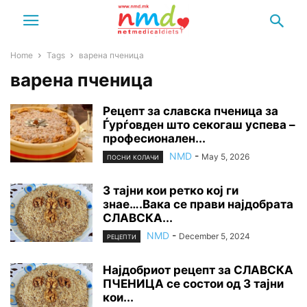
Home
Tags
варена пченица
варена пченица
Рецепт за славска пченица за
Ѓурѓовден што секогаш успева –
професионален...
NMD
-
May 5, 2026
ПОСНИ КОЛАЧИ
3 тајни кои ретко кој ги
знае….Вака се прави најдобрата
СЛАВСКА...
NMD
-
December 5, 2024
РЕЦЕПТИ
Најдобриот рецепт за СЛАВСКА
ПЧЕНИЦА се состои од 3 тајни
кои...