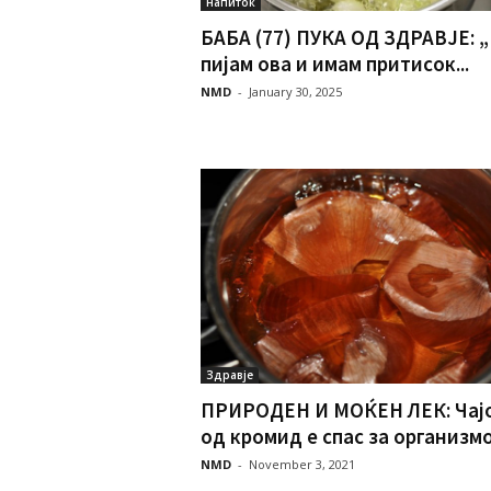
напиток
БАБА (77) ПУКА ОД ЗДРАВЈЕ: „
пијам ова и имам притисок...
NMD
-
January 30, 2025
Здравје
ПРИРОДЕН И МОЌЕН ЛЕК: Чај
од кромид е cпас за организм
NMD
-
November 3, 2021