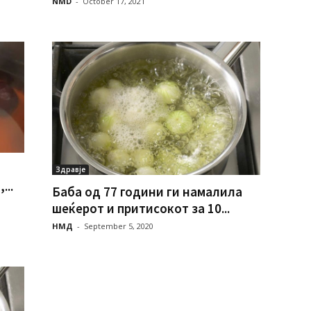
NMD
-
October 17, 2021
Здравје
...
Баба од 77 години ги намалила
шеќерoт и притисокот за 10...
НМД
-
September 5, 2020