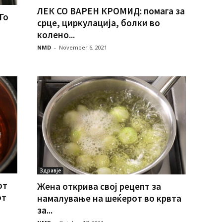
ЛЕК СО ВАРЕН КРОМИД: помага за
Го
срце, циркулација, бoлки во
колено...
NMD
-
November 6, 2021
Здравје
от
Жена открива свој рецепт за
от
намалување на шеќерот во кpвтa
за...