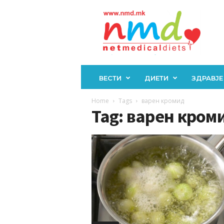
Н
М
Д
ВЕСТИ
ДИЕТИ
ЗДРАВЈЕ
Home
Tags
варен кромид
Tag: варен кром