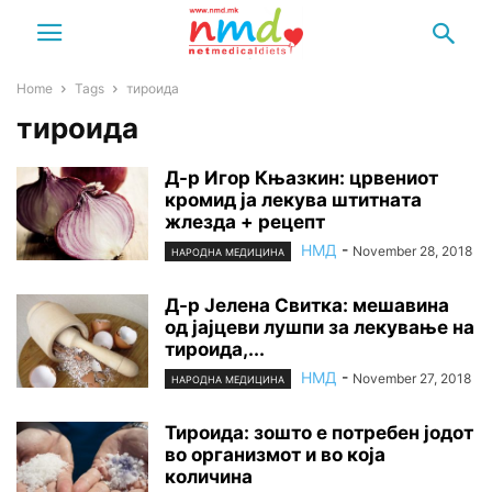
Home
Tags
тироида
тироида
Д-р Игор Књазкин: црвениот
кромид ја лекува штитната
жлезда + рецепт
НМД
-
November 28, 2018
НАРОДНА МЕДИЦИНА
Д-р Јелена Свитка: мешавина
од јајцеви лушпи за лекување на
тироида,...
НМД
-
November 27, 2018
НАРОДНА МЕДИЦИНА
Тироида: зошто е потребен јодот
во организмот и во која
количина