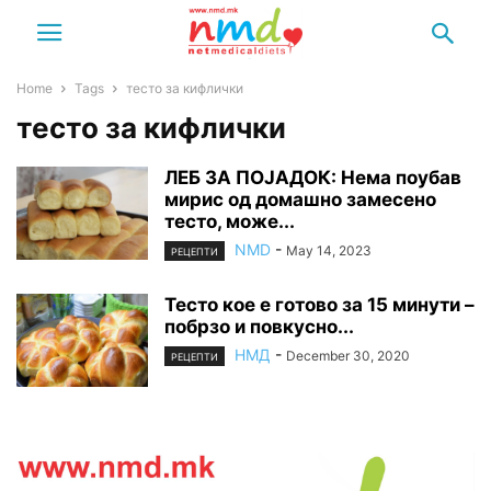
Home
Tags
тесто за кифлички
тесто за кифлички
ЛЕБ ЗА ПОЈАДОК: Нема поубав
мирис од домашно замесено
тесто, може...
NMD
-
May 14, 2023
РЕЦЕПТИ
Тесто кое е готово за 15 минути –
побрзо и повкусно...
НМД
-
December 30, 2020
РЕЦЕПТИ