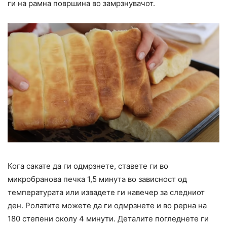
ги на рамна површина во замрзнувачот.
Кога сакате да ги одмрзнете, ставете ги во
микробранова печка 1,5 минута во зависност од
температурата или извадете ги навечер за следниот
ден. Ролатите можете да ги одмрзнете и во рерна на
180 степени околу 4 минути. Деталите погледнете ги