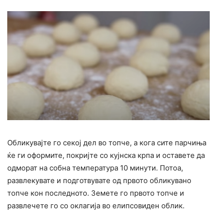
Обликувајте го секој дел во топче, а кога сите парчиња
ќе ги оформите, покријте со кујнска крпа и оставете да
одморат на собна температура 10 минути. Потоа,
развлекувате и подготвувате од првото обликувано
топче кон последното. Земете го првото топче и
развлечете го со оклагија во елипсовиден облик.