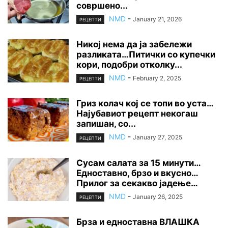
совршено...
NMD
-
January 21, 2026
РЕЦЕПТИ
Никој нема да ја забележи
разликата…Питички со купечки
кори, подобри отколку...
NMD
-
February 2, 2025
РЕЦЕПТИ
Гриз колач кој се топи во уста…
Најубавиот рецепт некогаш
запишан, со...
NMD
-
January 27, 2025
РЕЦЕПТИ
Сусам салата за 15 минути…
Едноставно, брзо и вкусно…
Прилог за секакво јадење…
NMD
-
January 26, 2025
РЕЦЕПТИ
Брза и едноставна ВЛАШКА