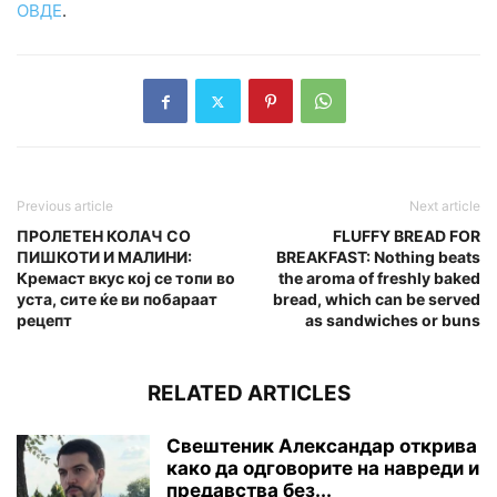
ОВДЕ
.
Previous article
Next article
ПРОЛЕТЕН КОЛАЧ СО
FLUFFY BREAD FOR
ПИШКОТИ И МАЛИНИ:
BREAKFAST: Nothing beats
Кремаст вкус кој се топи во
the aroma of freshly baked
уста, сите ќе ви побараат
bread, which can be served
рецепт
as sandwiches or buns
RELATED ARTICLES
Свештеник Александар открива
како да одговорите на навреди и
предавства без...