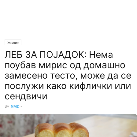
Рецепти
ЛЕБ ЗА ПОЈАДОК: Нема
поубав мирис од домашно
замесено тесто, може да се
послужи како кифлички или
сендвичи
By
NMD
-