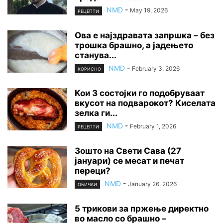
NMD
-
May 19, 2026
РЕЦЕПТИ
Ова е најздравата запршка – без
трошка брашно, а јадењето
станува...
NMD
-
February 3, 2026
КОРИСНО
Кои 3 состојки го подобруваат
вкусот на подварокот? Киселата
зелка ги...
NMD
-
February 1, 2026
РЕЦЕПТИ
Зошто на Свети Сава (27
јануари) се месат и печат
переци?
NMD
-
January 26, 2026
ОБИЧАИ
5 трикови за пржење директно
во масло со брашно –