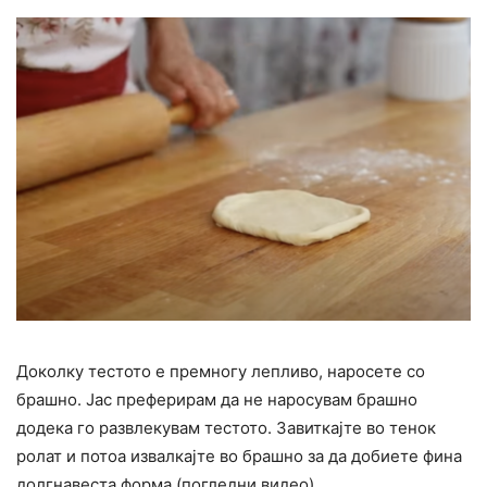
Доколку тестото е премногу лепливо, наросете со
брашно. Јас преферирам да не наросувам брашно
додека го развлекувам тестото. Завиткајте во тенок
ролат и потоа извалкајте во брашно за да добиете фина
долгнавеста форма (погледни видео).