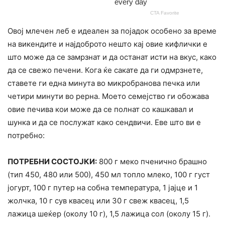
Овој млечен леб е идеален за појадок особено за време
на викендите и најдоброто нешто кај овие кифлички е
што може да се замрзнат и да останат исти на вкус, како
да се свежо печени. Кога ќе сакате да ги одмрзнете,
ставете ги една минута во микробранова печка или
четири минути во рерна. Моето семејство ги обожава
овие печива кои може да се полнат со кашкавал и
шунка и да се послужат како сендвичи. Еве што ви е
потребно:
ПОТРЕБНИ СОСТОЈКИ:
800 г меко пченично брашно
(тип 450, 480 или 500), 450 мл топло млеко, 100 г густ
јогурт, 100 г путер на собна температура, 1 јајце и 1
жолчка, 10 г сув квасец или 30 г свеж квасец, 1,5
лажица шеќер (околу 10 г), 1,5 лажица сол (околу 15 г).