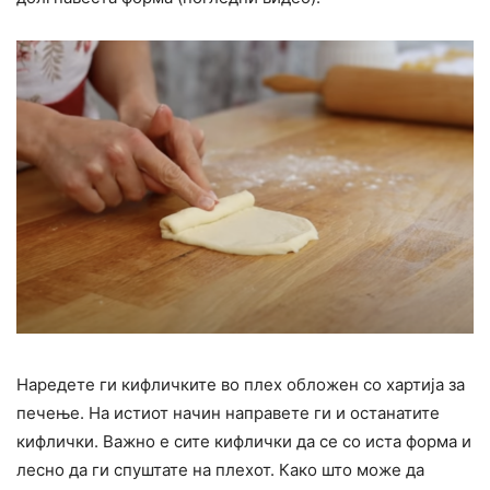
Наредете ги кифличките во плех обложен со хартија за
печење. На истиот начин направете ги и останатите
кифлички. Важно е сите кифлички да се со иста форма и
лесно да ги спуштате на плехот. Како што може да