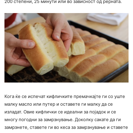
200 степени, 25 минути или во зависност од рерната.
Кога ќе се испечат кифличките премачкајте ги со уште
малку масло или путер и оставете ги малку да се
изладат. Овие кифлички се идеални за појадок и се
многу погодни за замрзнување. Доколку сакате да ги
замрзнете, ставете ги во кеса за замрзнување и ставете