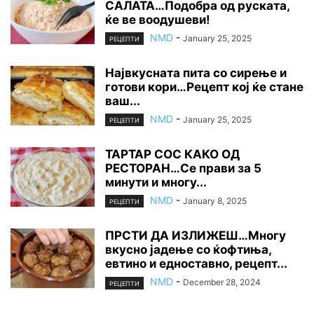
САЛАТА…Подобра од руската,
ќе ве воодушеви!
NMD
-
January 25, 2025
РЕЦЕПТИ
Највкусната пита со сирење и
готови кори…Рецепт кој ќе стане
ваш...
NMD
-
January 25, 2025
РЕЦЕПТИ
ТАРТАР СОС КАКО ОД
РЕСТОРАН…Се прави за 5
минути и многу...
NMD
-
January 8, 2025
РЕЦЕПТИ
ПРСТИ ДА ИЗЛИЖЕШ…Многу
вкусно јадење со ќофтиња,
евтино и едноставно, рецепт...
NMD
-
December 28, 2024
РЕЦЕПТИ