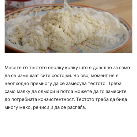
Месете го тестото онолку колку што е доволно за само
да се измешаат сите состојки. Во овој момент не е
неопходно премногу да се замесува тестото. Треба
само малку да одмори и потоа можете да го замесите
до потребната конзистентност. Тестото треба да биде
многу меко, речиси и да се распаѓа.