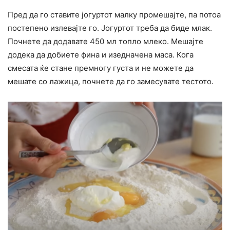
Пред да го ставите јогуртот малку промешајте, па потоа
постепено излевајте го. Јогуртот треба да биде млак.
Почнете да додавате 450 мл топло млеко. Мешајте
додека да добиете фина и изедначена маса. Кога
смесата ќе стане премногу густа и не можете да
мешате со лажица, почнете да го замесувате тестото.