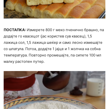
ПОСТАПКА:
Измерете 800 г меко пченично брашно, па
додајте го квасецот (јас користев сув квасец), 1,5
лажица сол, 1,5 лажица шеќер и само лесно измешајте
со шпатула. Потоа, додајте 1 јајце и 1 жолчка на собна
температура. Повторно промешајте, па сипете 100 мл
малку растопен путер.