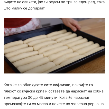
видите на сликата, јас ги редам по три во еден ред, така
што малку се допираат.
Кога ќе го обликувате сите кифлички, покријте го
плехот со кујнска крпа и оставете да нараснат на собна
температура 30 до 45 минути. Кога ќе нараснат
премачкајте ги со масло и печете во загреана рерна на