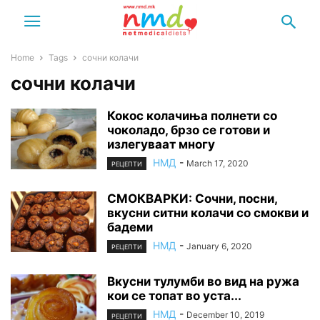
Home
Tags
сочни колачи
сочни колачи
Кокос колачиња полнети со
чоколадо, брзо се готови и
излегуваат многу
НМД
-
March 17, 2020
РЕЦЕПТИ
СМОКВАРКИ: Сочни, посни,
вкусни ситни колачи со смокви и
бадеми
НМД
-
January 6, 2020
РЕЦЕПТИ
Вкусни тулумби во вид на ружа
кои се топат во уста...
НМД
-
December 10, 2019
РЕЦЕПТИ