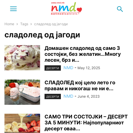
Home
Tags
сладолед од јагоди
сладолед од јагоди
Домашен сладолед од само 3
состојки, без желатин…Многу
лесен, брз и...
NMD
-
May 12, 2025
ДЕСЕРТИ
СЛАДОЛЕД кој цело лето го
правам и никогаш не ни е...
NMD
-
June 4, 2023
ДЕСЕРТИ
САМО ТРИ СОСТОЈКИ – ДЕСЕРТ
ЗА 5 МИНУТИ: Најпопуларниот
десерт оваа...