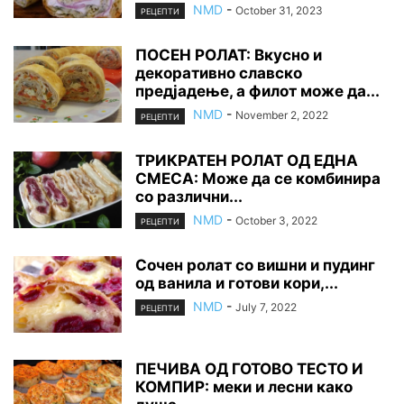
NMD
-
October 31, 2023
РЕЦЕПТИ
ПОСЕН РОЛАТ: Вкусно и
декоративно славско
предјадење, а филот може да...
NMD
-
November 2, 2022
РЕЦЕПТИ
ТРИКРАТЕН РОЛАТ ОД ЕДНА
СМЕСА: Може да се комбинира
со различни...
NMD
-
October 3, 2022
РЕЦЕПТИ
Сочен ролат со вишни и пудинг
од ванила и готови кори,...
NMD
-
July 7, 2022
РЕЦЕПТИ
ПЕЧИВА ОД ГОТОВО ТЕСТО И
КОМПИР: меки и лесни како