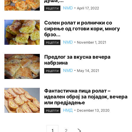
душа,...
NMD
-
April 17, 2022
РЕЦЕПТИ
Солен ролат и ролнички со
сирење од готови кори, многу
брзо...
NMD
-
November 1, 2021
РЕЦЕПТИ
Предлог за вкусна вечера
набрзина
NMD
-
May 14, 2021
РЕЦЕПТИ
Фантастична пица ролат –
идеален оброј за појадок, вечера
или предјадење
НМД
-
December 13, 2020
РЕЦЕПТИ
1
2