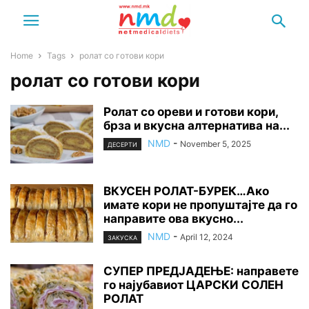
Home
Tags
ролат со готови кори
ролат со готови кори
Ролат со ореви и готови кори,
брза и вкусна алтернатива на...
NMD
-
November 5, 2025
ДЕСЕРТИ
ВКУСЕН РОЛАТ-БУРЕК…Ако
имате кори не пропуштајте да го
направите ова вкусно...
NMD
-
April 12, 2024
ЗАКУСКА
СУПЕР ПРЕДЈАДЕЊЕ: направете
го најубавиот ЦАРСКИ СОЛЕН
РОЛАТ