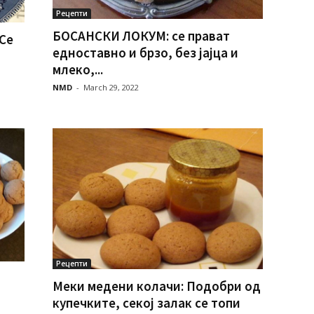
Рецепти
БОСАНСКИ ЛОКУМ: се прават
Се
едноставно и брзо, без јајца и
млеко,...
NMD
-
March 29, 2022
Рецепти
Меки медени колачи: Подобри од
купечките, секој залак се топи