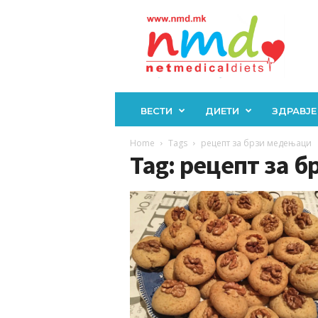
Н
М
Д
ВЕСТИ
ДИЕТИ
ЗДРАВЈЕ
Home
Tags
рецепт за брзи медењаци
Tag: рецепт за 