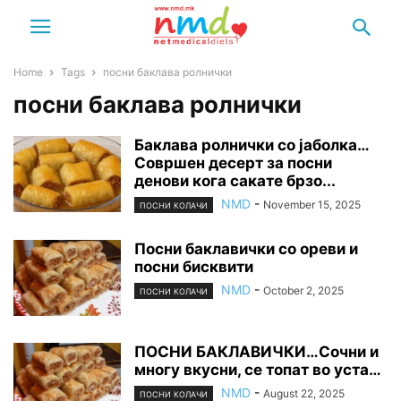
Home
Tags
посни баклава ролнички
посни баклава ролнички
Баклава ролнички со јаболка…
Совршен десерт за посни
денови кога сакате брзо...
NMD
-
November 15, 2025
ПОСНИ КОЛАЧИ
Посни баклавички со ореви и
посни бисквити
NMD
-
October 2, 2025
ПОСНИ КОЛАЧИ
ПОСНИ БАКЛАВИЧКИ…Сочни и
многу вкусни, се топат во уста…
NMD
-
August 22, 2025
ПОСНИ КОЛАЧИ