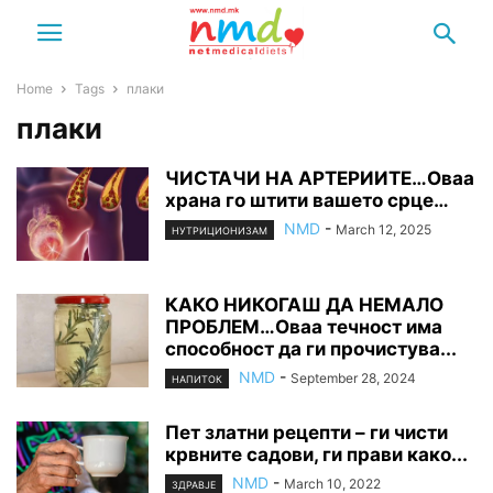
Home
Tags
плаки
плаки
ЧИСТАЧИ НА АРТЕРИИТЕ…Оваа
храна го штити вашето срце…
NMD
-
March 12, 2025
НУТРИЦИОНИЗАМ
КАКО НИКОГАШ ДА НЕМАЛО
ПРОБЛЕМ…Оваа течност има
способност да ги прочистува...
NMD
-
September 28, 2024
НАПИТОК
Пет златни рецепти – ги чисти
крвните садови, ги прави како...
NMD
-
March 10, 2022
ЗДРАВЈЕ