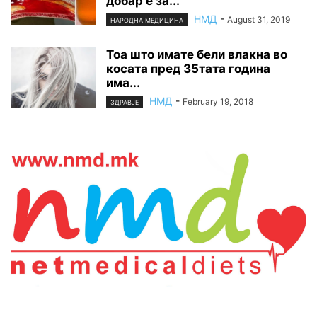
добар е за...
НМД
-
August 31, 2019
НАРОДНА МЕДИЦИНА
Тоа што имате бели влакна во
косата пред 35тата година
има...
НМД
-
February 19, 2018
ЗДРАВЈЕ