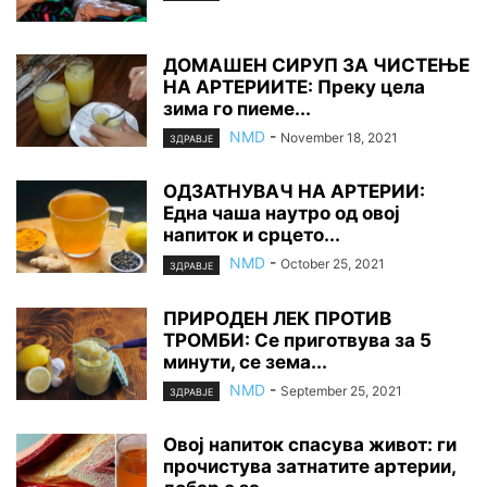
ДОМАШЕН СИРУП ЗА ЧИСТЕЊЕ
НА АРТЕРИИТЕ: Преку цела
зима го пиеме...
NMD
-
November 18, 2021
ЗДРАВЈЕ
ОДЗАТНУВАЧ НА АРТЕРИИ:
Една чаша наутро од овој
напиток и срцето...
NMD
-
October 25, 2021
ЗДРАВЈЕ
ПРИРОДЕН ЛЕК ПРОТИВ
ТРОМБИ: Се приготвува за 5
минути, се зема...
NMD
-
September 25, 2021
ЗДРАВЈЕ
Овој напиток спасува живот: ги
прочистува затнатите артерии,