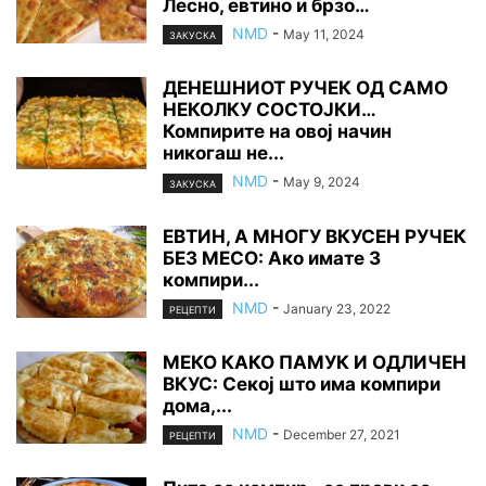
Лесно, евтино и брзо…
NMD
-
May 11, 2024
ЗАКУСКА
ДЕНЕШНИОТ РУЧЕК ОД САМО
НЕКОЛКУ СОСТОЈКИ…
Компирите на овој начин
никогаш не...
NMD
-
May 9, 2024
ЗАКУСКА
ЕВТИН, А МНОГУ ВКУСЕН РУЧЕК
БЕЗ МЕСО: Ако имате 3
компири...
NMD
-
January 23, 2022
РЕЦЕПТИ
МЕКО КАКО ПАМУК И ОДЛИЧЕН
ВКУС: Секој што има компири
дома,...
NMD
-
December 27, 2021
РЕЦЕПТИ