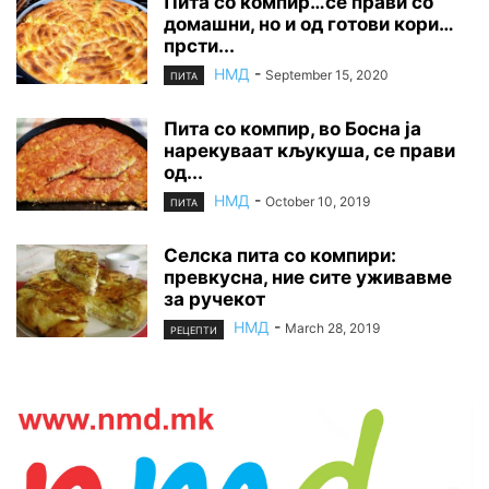
Пита со компир…се прави со
домашни, но и од готови кори…
прсти...
НМД
-
September 15, 2020
ПИТА
Пита со компир, во Босна ја
нарекуваат кљукуша, се прави
од...
НМД
-
October 10, 2019
ПИТА
Селска пита со компири:
превкусна, ние сите уживавме
за ручекот
НМД
-
March 28, 2019
РЕЦЕПТИ