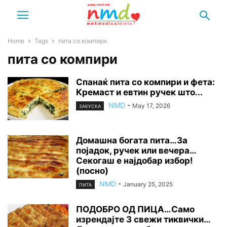
Home
Tags
пита со компири
пита со компири
Спанаќ пита со компири и фета:
Кремаст и евтин ручек што...
NMD
-
May 17, 2026
ЗАКУСКА
Домашна богата пита…За
појадок, ручек или вечера…
Секогаш е најдобар избор!
(посно)
NMD
-
January 25, 2025
ПИТА
ПОДОБРО ОД ПИЦА…Само
изрендајте 3 свежи тиквички…