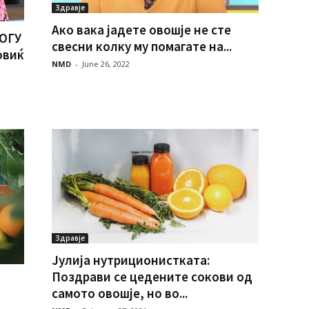
Здравје
Ако вака јадете овошје не сте
ОГУ
cвесни колку му помагате на...
овиќ
NMD
-
June 26, 2022
Здравје
Јулија нутриционистката:
Поздрави се цедените сокови од
самото овошје, но во...