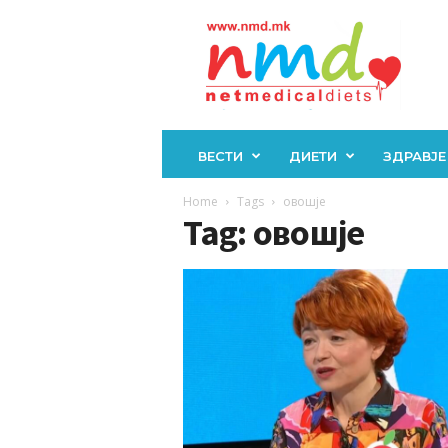
Н
М
Д
ВЕСТИ
ДИЕТИ
ЗДРАВЈЕ
Home
Tags
овошје
Tag: овошје