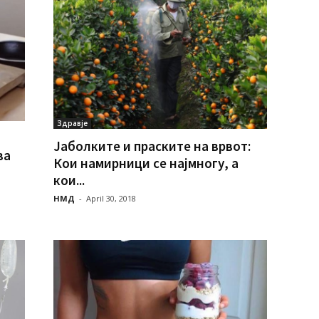
Здравје
Јаболките и праските на врвот:
ва
Кои намирници се најмногу, а
кои...
НМД
-
April 30, 2018