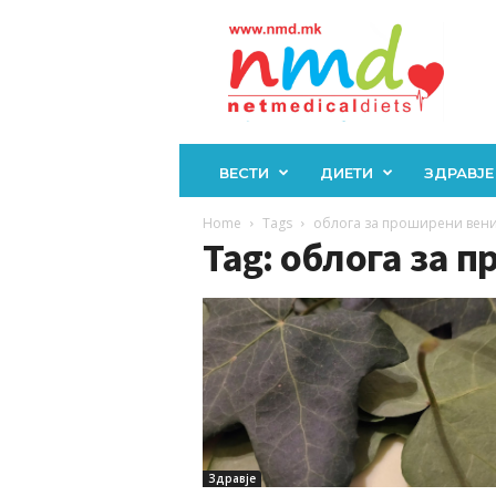
Н
М
Д
ВЕСТИ
ДИЕТИ
ЗДРАВЈЕ
Home
Tags
облога за проширени вен
Tag: облога за 
Здравје