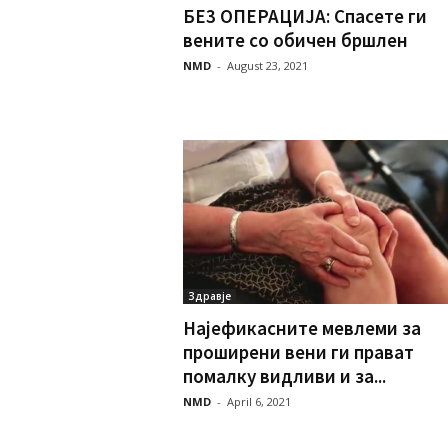
БE3 OПEPAЦИJA: Cпасете ги
вените со обичен бршлен
NMD
-
August 23, 2021
Здравје
Најефикасните мевлеми за
проширени вени ги прават
помалку видливи и за...
NMD
-
April 6, 2021