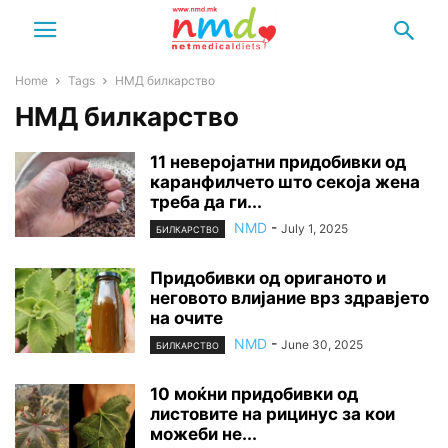
Home
Tags
НМД билкарство
НМД билкарство
11 неверојатни придобивки од
каранфилчето што секоја жена
треба да ги...
NMD
-
July 1, 2025
БИЛКАРСТВО
Придобивки од ориганото и
неговото влијание врз здравјето
на очите
NMD
-
June 30, 2025
БИЛКАРСТВО
10 моќни придобивки од
листовите на рицинус за кои
можеби не...