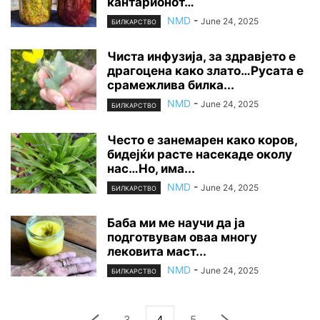
кантарионот…
NMD
-
June 24, 2025
БИЛКАРСТВО
Чиста инфузија, за здравјето е
драгоцена како злато…Русата е
срамежлива билка...
NMD
-
June 24, 2025
БИЛКАРСТВО
Често е занемарен како коров,
бидејќи расте насекаде околу
нас…Но, има...
NMD
-
June 24, 2025
БИЛКАРСТВО
Баба ми ме научи да ја
подготвувам оваа многу
лековита маст...
NMD
-
June 24, 2025
БИЛКАРСТВО
3
4
5