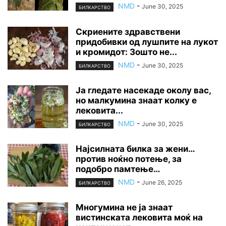
NMD
-
June 30, 2025
БИЛКАРСТВО
Скриените здравствени
придобивки од лушпите на лукот
и кромидот: Зошто не...
NMD
-
June 30, 2025
БИЛКАРСТВО
Ја гледате насекаде околу вас,
но малкумина знаат колку е
лековита...
NMD
-
June 30, 2025
БИЛКАРСТВО
Најсилната билка за жени…
против ноќно потење, за
подобро памтење…
NMD
-
June 26, 2025
БИЛКАРСТВО
Многумина не ја знаат
вистинската лековита моќ на