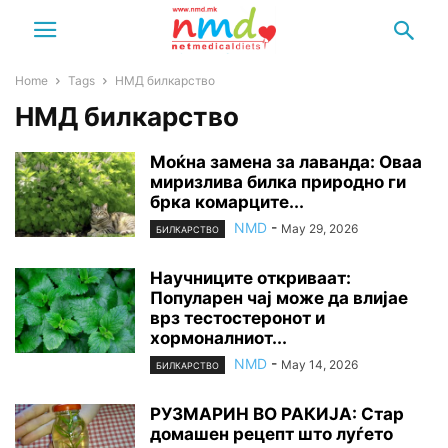
Home
Tags
НМД билкарство
НМД билкарство
Моќна замена за лаванда: Оваа
миризлива билка природно ги
брка комарците...
NMD
-
May 29, 2026
БИЛКАРСТВО
Научниците откриваат:
Популарен чај може да влијае
врз тестостеронот и
хормоналниот...
NMD
-
May 14, 2026
БИЛКАРСТВО
РУЗМАРИН ВО РАКИЈА: Стар
домашен рецепт што луѓето