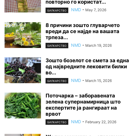
повторно го користат...
NMD
-
May 7, 2026
БИЛКАРСТВО
8 причини зошто глуварчето
вреди да се најде на вашата
трпеза...
NMD
-
March 19, 2026
БИЛКАРСТВО
Зошто бозелот се смета за една
од највредните лековити билки
во...
NMD
-
March 15, 2026
БИЛКАРСТВО
Поточарка – заборавената
зелена супернамирница што
експертите ја рангираат на
врвот
NMD
-
February 22, 2026
БИЛКАРСТВО