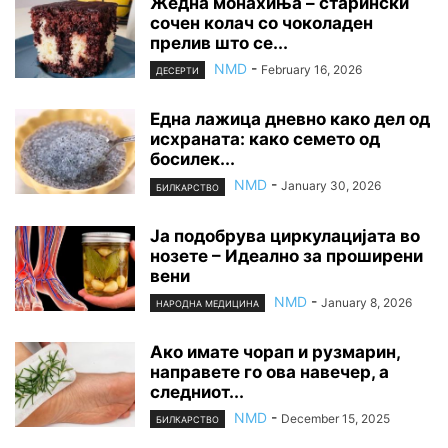
Жедна монахиња – старински
сочен колач со чоколаден
прелив што се...
NMD
-
February 16, 2026
ДЕСЕРТИ
Една лажица дневно како дел од
исхраната: како семето од
босилек...
NMD
-
January 30, 2026
БИЛКАРСТВО
Ја подобрува циркулацијата во
нозете – Идеално за проширени
вени
NMD
-
January 8, 2026
НАРОДНА МЕДИЦИНА
Ако имате чорап и рузмарин,
направете го ова навечер, а
следниот...
NMD
-
December 15, 2025
БИЛКАРСТВО