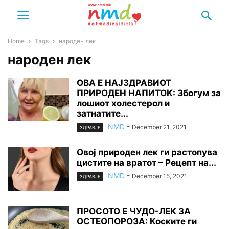
Home
Tags
народен лек
народен лек
ОВА Е НАЈЗДРАВИОТ
ПРИРОДЕН НАПИТОК: Збогум за
лошиот холестерол и
затнатите...
NMD
-
December 21, 2021
ЗДРАВЈЕ
Овој природен лек ги растопува
цистите на вратот – Рецепт на...
NMD
-
December 15, 2021
ЗДРАВЈЕ
ПРОСОТО Е ЧУДО-ЛЕК ЗА
ОСТЕОПОРОЗА: Коските ги