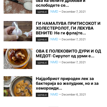
ова на белите дробови и
ослободете се...
NMD
-
December 7, 2021
ЗДРАВЈЕ
ГИ НАМАЛУВА ПРИТИСОКОТ И
ХОЛЕСТЕРОЛОТ, ГИ ЛЕКУВА
ВЕНИТЕ: Не ги фрлајте...
NMD
-
December 7, 2021
ЗДРАВЈЕ
ОВА Е ПОЛЕКОВИТО ДУРИ И ОД
МЕДОТ: Сирупот од урми е...
NMD
-
December 7, 2021
ЗДРАВЈЕ
Најдобриот природен лек за
бактерија во желудник, но и за
хемороиди...
NMD
-
December 6, 2021
ЗДРАВЈЕ