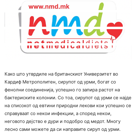
Како што утврдиле на британскиот Универзитет во
Кардиф Метрополитен, сирупот од урми, богат со
фенолни соединенија, успешно го запира растот на
бактериските колонии. Со тоа, сирупот од урми се најде
на списокот од евтини природни лекови кои успешно се
справуваат со некои инфекции, а според некои,
неговото дејство е дури и подобро од медот. Многу
лесно сами можете да си направите сируп од урми.