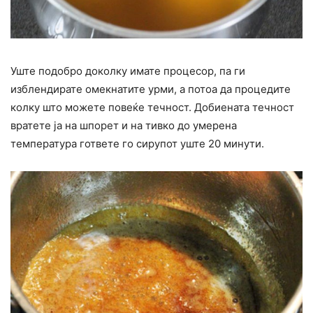
Уште подобро доколку имате процесор, па ги
изблендирате омекнатите урми, а потоа да процедите
колку што можете повеќе течност. Добиената течност
вратете ја на шпорет и на тивко до умерена
температура гответе го сирупот уште 20 минути.