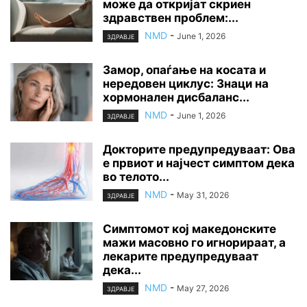
може да откријат скриен
здравствен проблем:...
NMD
-
June 1, 2026
ЗДРАВЈЕ
Замор, опаѓање на косата и
нередовен циклус: Знаци на
хормонален дисбаланс...
NMD
-
June 1, 2026
ЗДРАВЈЕ
Докторите предупредуваат: Ова
е првиот и најчест симптом дека
во телото...
NMD
-
May 31, 2026
ЗДРАВЈЕ
Симптомот кој македонските
мажи масовно го игнорираат, а
лекарите предупредуваат
дека...
NMD
-
May 27, 2026
ЗДРАВЈЕ