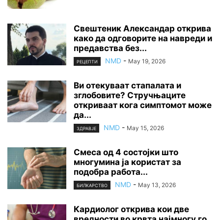
Свештеник Александар открива
како да одговорите на навреди и
предавства без...
NMD
-
May 19, 2026
РЕЦЕПТИ
Ви отекуваат стапалата и
зглобовите? Стручњаците
откриваат кога симптомот може
да...
NMD
-
May 15, 2026
ЗДРАВЈЕ
Смеса од 4 состојки што
многумина ја користат за
подобра работа...
NMD
-
May 13, 2026
БИЛКАРСТВО
Кардиолог открива кои две
вредности во крвта најмногу го