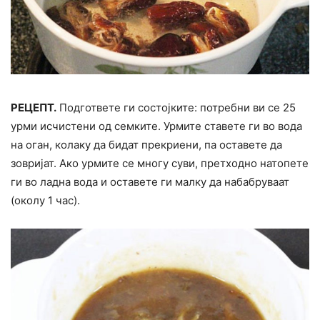
РЕЦЕПТ.
Подгответе ги состојките: потребни ви се 25
урми исчистени од семките. Урмите ставете ги во вода
на оган, колаку да бидат прекриени, па оставете да
зовријат. Ако урмите се многу суви, претходно натопете
ги во ладна вода и оставете ги малку да набабруваат
(околу 1 час).