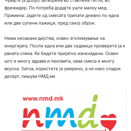
Чувајте ја добро затворена во стаклена тегла, во
фрижидер. По потреба додајте уште малку мед.
Примена: Јадете од смесата трипати дневно по една
или две супени лажици, пред секој оброк.
Нема несакани дејства, освен зголемување на
енергијата. После една или две седмици проверете ја к
рвната слика. Ќе бидете пријатно изненадени. Освен
што е многу здрава и лековита, оваа смеса е многу
вкусна. Затоа, користете ја умерено, а не како сладок
десерт, пишува НМД.мк