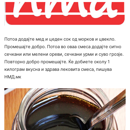
Потоа додајте мед и цеден сок од морков и цвекло.
Промешајте добро. Потоа во оваа смеса додајте ситно
сечкани или мелени ореви, сечкани урми и суво грозје.
Повторно добро промешајте. Ќе добиете околу 1
килограм вкусна и здрава лековита смеса, пишува
НМД.мк