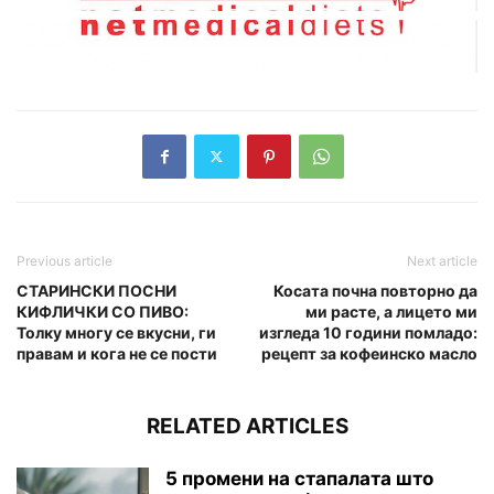
Previous article
Next article
СТАРИНСКИ ПОСНИ
Косата почна повторно да
КИФЛИЧКИ СО ПИВО:
ми расте, а лицето ми
Толку многу се вкусни, ги
изгледа 10 години помладо:
правам и кога не се пости
рецепт за кофеинско масло
RELATED ARTICLES
5 промени на стапалата што