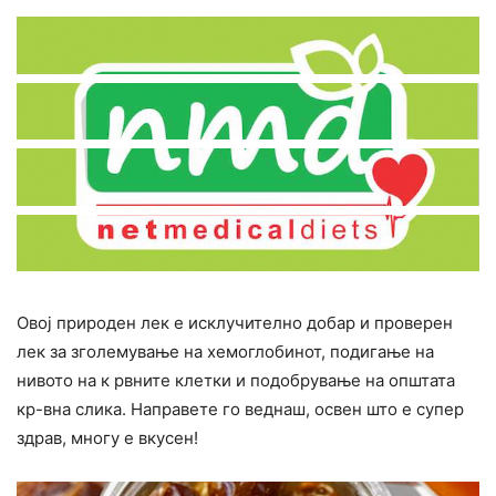
Овој природен лек е исклучително добар и проверен
лек за зголемување на хемоглобинот, подигање на
нивото на к рвните клетки и подобрување на општата
кр-вна слика. Направете го веднаш, освен што е супер
здрав, многу е вкусен!