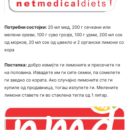
Потребни состојки:
20 мл мед, 200 г сечкани или
мелени ореви, 100 г суво грозје, 100 г урми, 200 мл сок
од морков, 20 мл сок од цвекло и 2 органски лимони со
кора
Постапка:
добро измијте ги лимоните и пресечете ги
на половина. Извадете им ги сите семки, па сомелете
ги заедно со кората. Ако случајно лимоните сте ги
купиле од продавница, тогаш излупете ги. Мелените
лимони ставете ги во стаклена тегла од 1 литар.