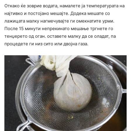
Откако ќе зоврие водата, намалете ја температурата на
најтивко и постојано мешајте. Додека мешате со
лажицата малку нагмечувајте ги омекнатите урми.
После 15 минути непрекинато мешање тргнете го
тенџерето од оган. оставете малку да се оладат, па
процедете ги низ сито или двојна газа.