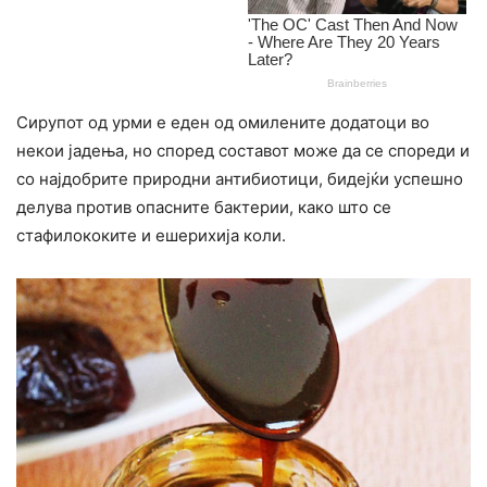
Сирупот од урми е еден од омилените додатоци во
некои јадења, но според составот може да се спореди и
со најдобрите природни антибиотици, бидејќи успешно
делува против опacните бактерии, како што се
стафилококите и ешерихија коли.