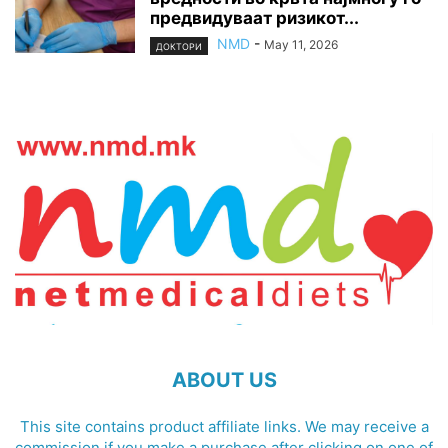
предвидуваат ризикот...
NMD
-
May 11, 2026
ДОКТОРИ
ABOUT US
This site contains product affiliate links. We may receive a
commission if you make a purchase after clicking on one of