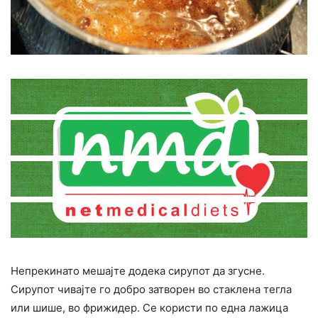
Непрекинато мешајте додека сирупот да згусне.
Сирупот чивајте го добро затворен во стаклена тегла
или шише, во фрижидер. Се користи по една лажица