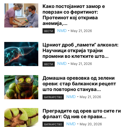
Како постојаниот замор е
поврзан со феритинот:
Протеинот кој открива
анемија,...
NMD
-
May 21, 2026
ВЕСТИ
Црниот дроб „памети“ алкохол:
Научници открија трајни
промени во клетките што...
NMD
-
May 21, 2026
ВЕСТИ
Домашна оревовка од зелени
ореви: стар балкански рецепт
што повторно станува...
NMD
-
May 21, 2026
БИЛКАРСТВО
Преградите од орев што сите ги
фрлаат: Од нив се прави...
NMD
-
May 20, 2026
БИЛКАРСТВО