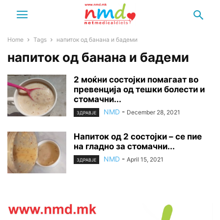
Home
Tags
напиток од банана и бадеми
напиток од банана и бадеми
2 моќни состојки помагаат во
превенција од тешки болести и
стомачни...
NMD
-
December 28, 2021
ЗДРАВЈЕ
Напиток од 2 состојки – се пие
на гладно за стомачни...
NMD
-
April 15, 2021
ЗДРАВЈЕ