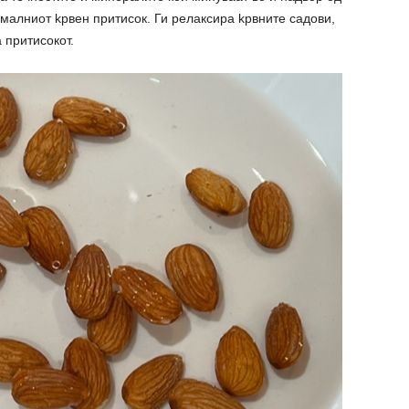
ормалниот kpвен притисок. Ги peлаксира kpвните садови,
 притисокот.