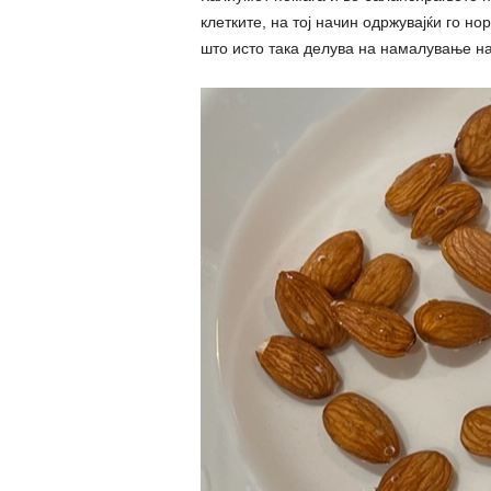
клетките, на тој начин одржувајќи го н
што исто така делува на намалување на