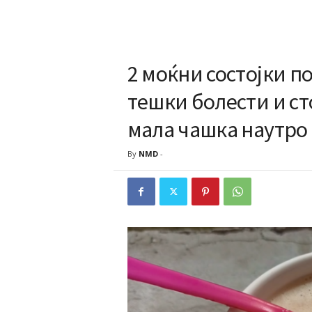
2 моќни состојки п
тешки болести и с
мала чашка наутро
By
NMD
-