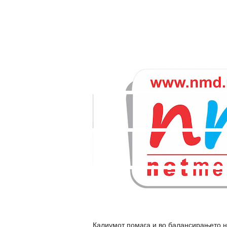
Калиумот помага и во балансирањето н