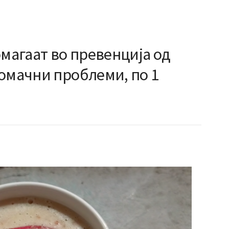
омагаат во превенција од
томачни проблеми, по 1