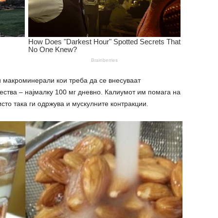
и макроминерали кои треба да се внесуваат
чества – најмалку 100 мг дневно. Калиумот им помага на
сто така ги одржува и мускулните контpaкции.