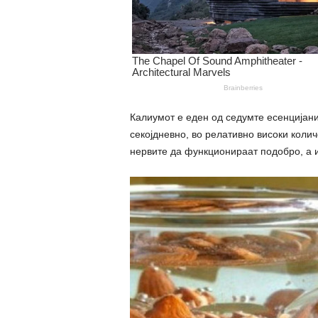
Калиумот е еден од седумте есенцијан
секојдневно, во релативно високи коли
нepвите да функционираат подобро, а и