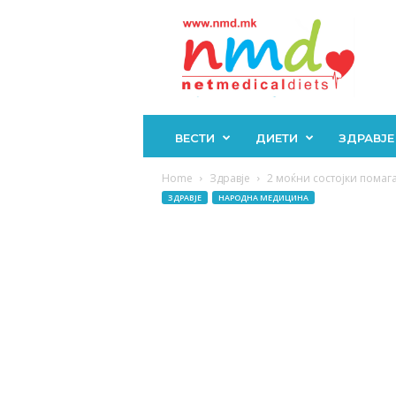
Н
М
Д
ВЕСТИ
ДИЕТИ
ЗДРАВЈЕ
Home
Здравје
2 моќни состојки помага
ЗДРАВЈЕ
НАРОДНА МЕДИЦИНА