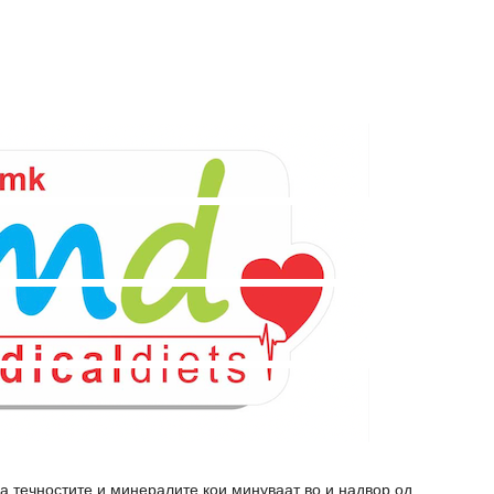
а течностите и минералите кои минуваат во и надвор од