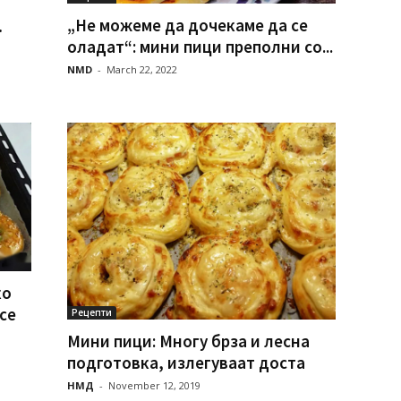
„Не можеме да дочекаме да се
…
оладат“: мини пици преполни со...
NMD
-
March 22, 2022
ко
се
Рецепти
Мини пици: Многу брза и лесна
подготовка, излегуваат доста
НМД
-
November 12, 2019