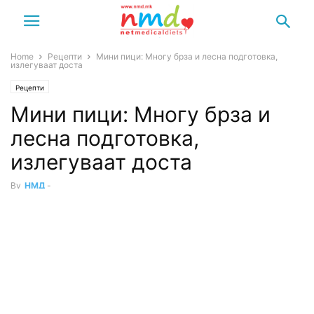
Home
Рецепти
Мини пици: Многу брза и лесна подготовка,
излегуваат доста
Рецепти
Мини пици: Многу брза и
лесна подготовка,
излегуваат доста
By
НМД
-