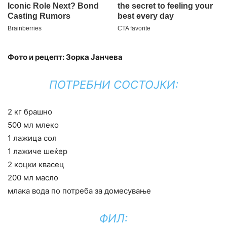
Фото и рецепт: Зорка Јанчева
ПОТРЕБНИ СОСТОЈКИ:
2 кг брашно
500 мл млеко
1 лажица сол
1 лажиче шеќер
2 коцки квасец
200 мл масло
млака вода по потреба за домесување
ФИЛ: