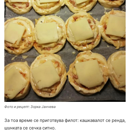
Фото и рецепт: Зорка Јанчева
За тоа време се приготвува филот: кашкавалот се ренда,
шунката се сечка ситно.