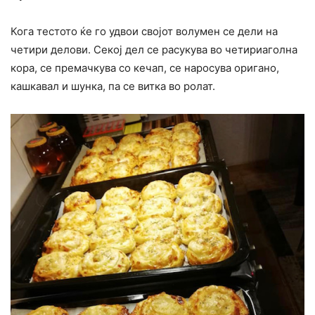
Кога тестото ќе го удвои својот волумен се дели на
четири делови. Секој дел се расукува во четириаголна
кора, се премачкува со кечап, се наросува оригано,
кашкавал и шунка, па се витка во ролат.