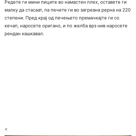
Редете ги мини пиците во намастен плех, оставете ги
малку да стасаат, па печете ги во загреана рерна на 220
степени. Пред крај од печењето премачкајте ги со
кечап, наросете оригано, и по желба врз нив наросете
рендан кашкавал.
<