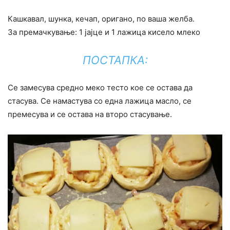
Кашкавал, шунка, кечап, оригано, по ваша желба.
За премачкување: 1 јајце и 1 лажица кисело млеко
ПОСТАПКА:
Се замесува средно меко тесто кое се остава да
стасува. Се намастува со една лажица масло, се
премесува и се остава на второ стасување.