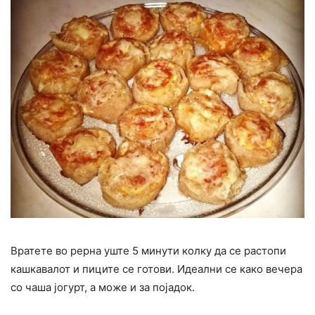
Вратете во рерна уште 5 минути колку да се растопи
кашкавалот и пиците се готови. Идеални се како вечера
со чаша јогурт, а може и за појадок.