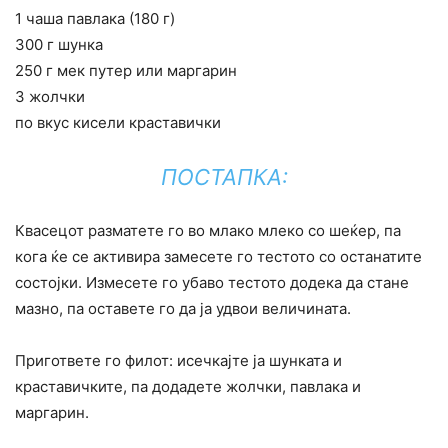
1 чаша павлака (180 г)
300 г шунка
250 г мек путер или маргарин
3 жолчки
по вкус кисели краставички
ПОСТАПКА:
Квасецот разматете го во млако млеко со шеќер, па
кога ќе се активира замесете го тестото со останатите
состојки. Измесете го убаво тестото додека да стане
мазно, па оставете го да ја удвои величината.
Пригответе го филот: исечкајте ја шунката и
краставичките, па додадете жолчки, павлака и
маргарин.