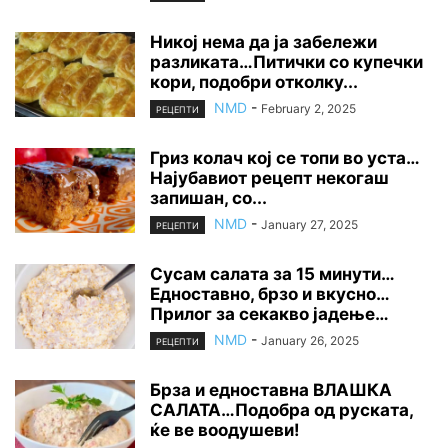
Никој нема да ја забележи
разликата…Питички со купечки
кори, подобри отколку...
NMD
-
February 2, 2025
РЕЦЕПТИ
Гриз колач кој се топи во уста…
Најубавиот рецепт некогаш
запишан, со...
NMD
-
January 27, 2025
РЕЦЕПТИ
Сусам салата за 15 минути…
Едноставно, брзо и вкусно…
Прилог за секакво јадење…
NMD
-
January 26, 2025
РЕЦЕПТИ
Брза и едноставна ВЛАШКА
САЛАТА…Подобра од руската,
ќе ве воодушеви!