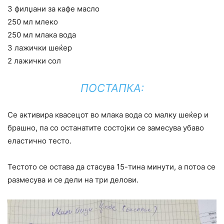
3 филџани за кафе масло
250 мл млеко
250 мл млака вода
3 лажички шеќер
2 лажички сол
ПОСТАПКА:
Се активира квасецот во млака вода со малку шеќер и
брашно, па со останатите состојки се замесува убаво
еластично тесто.
Тестото се остава да стасува 15-тина минути, а потоа се
размесува и се дели на три делови.