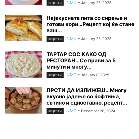
NMD
-
January 25, 2025
РЕЦЕПТИ
Највкусната пита со сирење и
готови кори…Рецепт кој ќе стане
ваш...
NMD
-
January 25, 2025
РЕЦЕПТИ
ТАРТАР СОС КАКО ОД
РЕСТОРАН…Се прави за 5
минути и многу...
NMD
-
January 8, 2025
РЕЦЕПТИ
ПРСТИ ДА ИЗЛИЖЕШ…Многу
вкусно јадење со ќофтиња,
евтино и едноставно, рецепт...
NMD
-
December 28, 2024
РЕЦЕПТИ