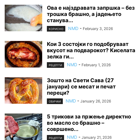
Ова е најздравата запршка – без
трошка брашно, а јадењето
станува...
NMD
-
February 3, 2026
КОРИСНО
Кои 3 состојки го подобруваат
вкусот на подварокот? Киселата
зелка ги...
NMD
-
February 1, 2026
РЕЦЕПТИ
Зошто на Свети Сава (27
јануари) се месат и печат
переци?
NMD
-
January 26, 2026
ОБИЧАИ
5 трикови за пржење директно
во масло со брашно –
совршено...
NMD
-
January 21, 2026
РЕЦЕПТИ