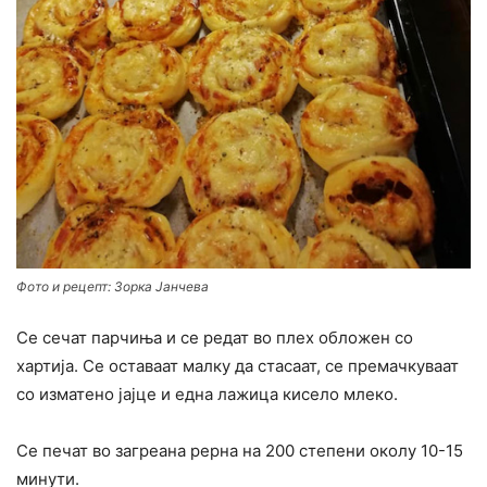
Фото и рецепт: Зорка Јанчева
Се сечат парчиња и се редат во плех обложен со
хартија. Се оставаат малку да стасаат, се премачкуваат
со изматено јајце и една лажица кисело млеко.
Се печат во загреана рерна на 200 степени околу 10-15
минути.