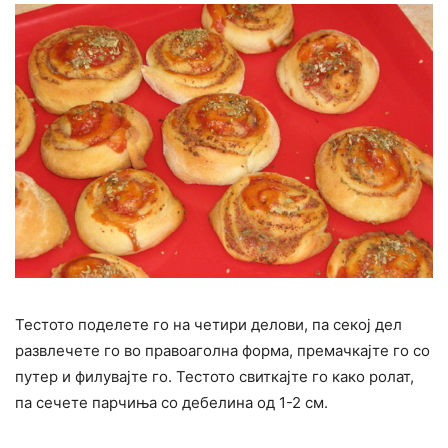
Тестото поделете го на четири делови, па секој дел
развлечете го во правоаголна форма, премачкајте го со
путер и филувајте го. Тестото свиткајте го како ролат,
па сечете парчиња со дебелина од 1-2 см.