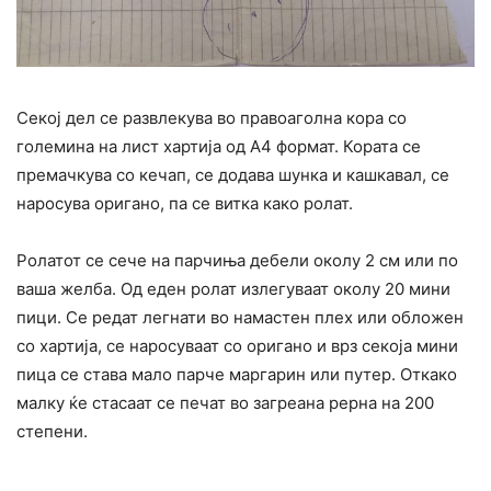
Секој дел се развлекува во правоаголна кора со
големина на лист хартија од А4 формат. Кората се
премачкува со кечап, се додава шунка и кашкавал, се
наросува оригано, па се витка како ролат.
Ролатот се сече на парчиња дебели околу 2 см или по
ваша желба. Од еден ролат излегуваат околу 20 мини
пици. Се редат легнати во намастен плех или обложен
со хартија, се наросуваат со оригано и врз секоја мини
пица се става мало парче маргарин или путер. Откако
малку ќе стасаат се печат во загреана рерна на 200
степени.