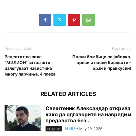
Previous article
Next article
Рецептот се вика
Посни бомбици со јаболко,
“МИЛИОН” затоа што
ореви и посни бисквити –
излегуваат навистина
брзи и превкусни!
многу парчиња, 4 плеха
RELATED ARTICLES
Свештеник Александар открива
како да одговорите на навреди и
предавства без...
NMD
-
May 19, 2026
РЕЦЕПТИ