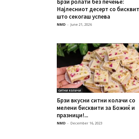
Брзи ролати без печење:
Најлесниот десерт со бискви
што секогаш успева
NMD
-
June 21, 2026
ситни колачи
Брзи вкусни ситни колачи со
мелени бисквити за Божиќ и
празници!...
NMD
-
December 16, 2023