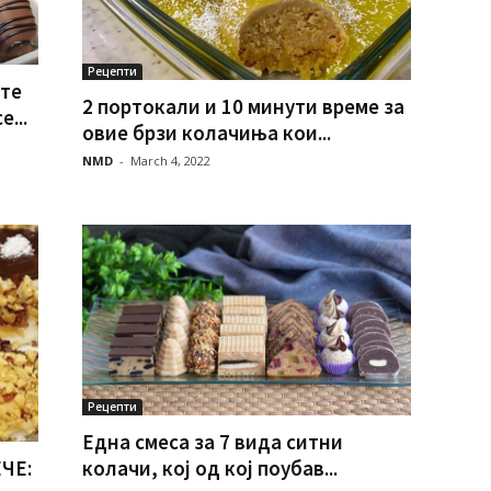
Рецепти
ите
2 портокали и 10 минути време за
...
овие брзи колачиња кои...
NMD
-
March 4, 2022
Рецепти
Една смеса за 7 вида ситни
колачи, кој од кој поубав...
ЧЕ: