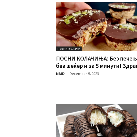
посни колачи
ПОСНИ КОЛАЧИЊА: Без печењ
без шеќер и за 5 минути! Здрав
NMD
-
December 5, 2023