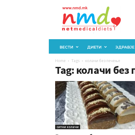
Н
М
Д
ВЕСТИ
ДИЕТИ
ЗДРАВЈЕ
Home
Tags
колачи без печење
Tag: колачи без
ситни колачи