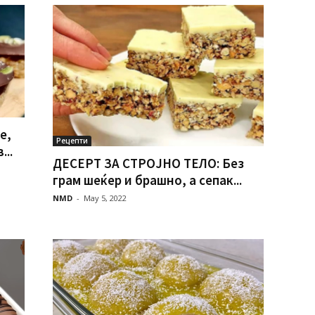
е,
Рецепти
...
ДЕСЕРТ ЗА СТРOЈНО ТЕЛO: Без
грам шеќер и брашно, а сепак...
NMD
-
May 5, 2022