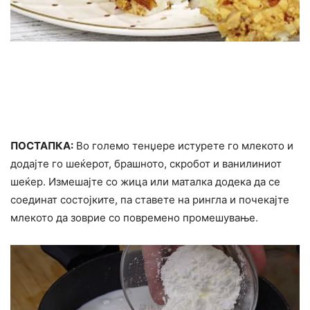
ПОСТАПКА:
Во големо тенџере истурете го млекото и
додајте го шеќерот, брашното, скробот и ванилиниот
шеќер. Измешајте со жица или маталка додека да се
соединат состојките, па ставете на рингла и почекајте
млекото да зоврие со повремено промешување.