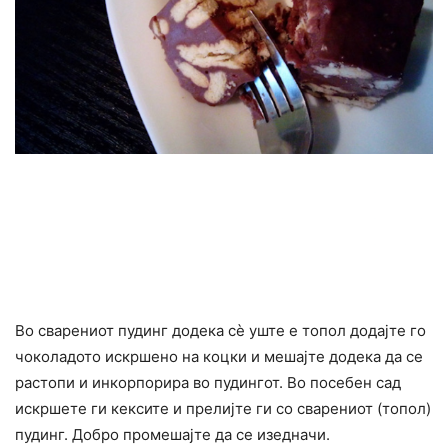
Во сварениот пудинг додека сè уште е топол додајте го
чоколадото искршено на коцки и мешајте додека да се
растопи и инкорпорира во пудингот. Во посебен сад
искршете ги кексите и прелијте ги со сварениот (топол)
пудинг. Добро промешајте да се изедначи.