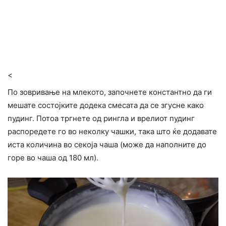
<
По зовривање на млекото, започнете константно да ги
мешате состојките додека смесата да се згусне како
пудинг. Потоа тргнете од рингла и врелиот пудинг
распоредете го во неколку чашки, така што ќе додавате
иста количина во секоја чаша (може да наполните до
горе во чаша од 180 мл).