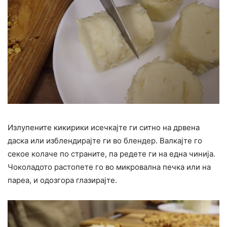
Излупените кикирики исечкајте ги ситно на дрвена
даска или изблендирајте ги во блендер. Валкајте го
секое колаче по страните, па редете ги на една чинија.
Чоколадото растопете го во микровална печка или на
пареа, и одозгора глазирајте.