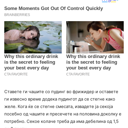
Ставете ги чашите со пудинг во фрижидер и оставете
ги извесно време додека пудингот да се стегне како
желе. Кога ќе се стегне смесата, извадете ја секоја
посебно од чашите и пресечете на половина доколку е
потребно. Секое колаче треба да има дебелина од 1,5