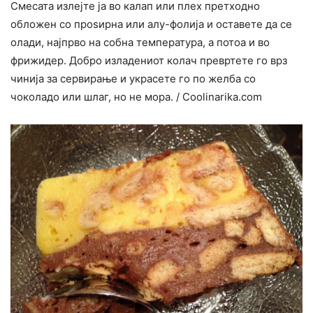
Смесата излејте ја во калап или плех претходно
обложен со проѕирна или алу-фолија и оставете да се
олади, најпрво на собна температура, а потоа и во
фрижидер. Добро изладениот колач превртете го врз
чинија за сервирање и украсете го по желба со
чоколадо или шлаг, но не мора. / Coolinarika.com