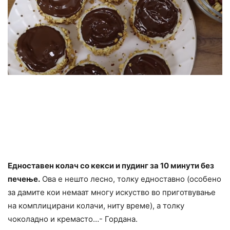
Едноставен колач со кекси и пудинг за 10 минути без
печење.
Ова е нешто лесно, толку едноставно (особено
за дамите кои немаат многу искуство во приготвување
на комплицирани колачи, ниту време), а толку
чоколадно и кремасто…- Гордана.