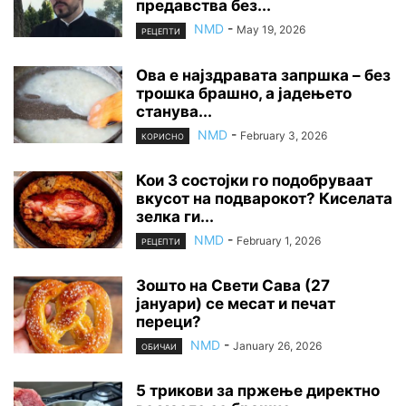
предавства без...
NMD
-
May 19, 2026
РЕЦЕПТИ
Ова е најздравата запршка – без
трошка брашно, а јадењето
станува...
NMD
-
February 3, 2026
КОРИСНО
Кои 3 состојки го подобруваат
вкусот на подварокот? Киселата
зелка ги...
NMD
-
February 1, 2026
РЕЦЕПТИ
Зошто на Свети Сава (27
јануари) се месат и печат
переци?
NMD
-
January 26, 2026
ОБИЧАИ
5 трикови за пржење директно