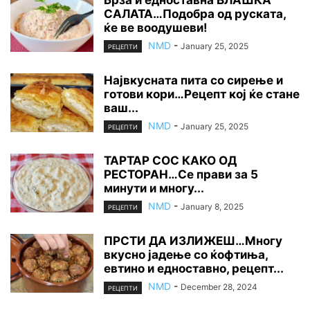
САЛАТА…Подобра од руската,
ќе ве воодушеви!
NMD
-
January 25, 2025
РЕЦЕПТИ
Највкусната пита со сирење и
готови кори…Рецепт кој ќе стане
ваш...
NMD
-
January 25, 2025
РЕЦЕПТИ
ТАРТАР СОС КАКО ОД
РЕСТОРАН…Се прави за 5
минути и многу...
NMD
-
January 8, 2025
РЕЦЕПТИ
ПРСТИ ДА ИЗЛИЖЕШ…Многу
вкусно јадење со ќофтиња,
евтино и едноставно, рецепт...
NMD
-
December 28, 2024
РЕЦЕПТИ