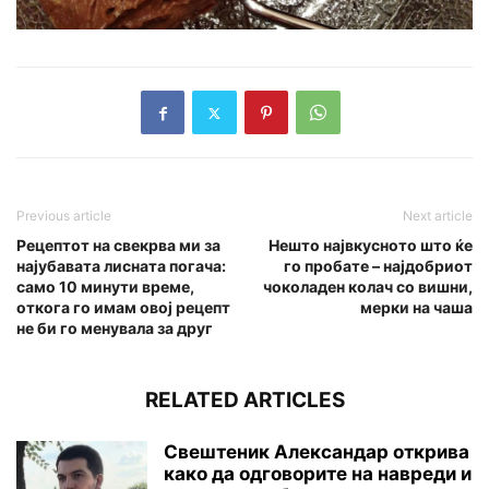
Previous article
Next article
Рецептот на свекрва ми за
Нешто највкусното што ќе
најубавата лисната погача:
го пробате – најдобриот
само 10 минути време,
чоколаден колач со вишни,
откога го имам овој рецепт
мерки на чаша
не би го менувала за друг
RELATED ARTICLES
Свештеник Александар открива
како да одговорите на навреди и