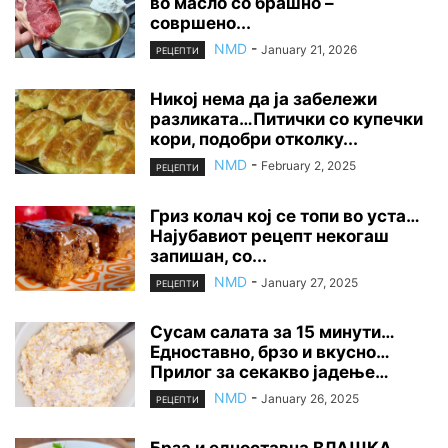
во масло со брашно –
совршено...
NMD
-
January 21, 2026
РЕЦЕПТИ
Никој нема да ја забележи
разликата…Питички со купечки
кори, подобри отколку...
NMD
-
February 2, 2025
РЕЦЕПТИ
Гриз колач кој се топи во уста…
Најубавиот рецепт некогаш
запишан, со...
NMD
-
January 27, 2025
РЕЦЕПТИ
Сусам салата за 15 минути…
Едноставно, брзо и вкусно…
Прилог за секакво јадење…
NMD
-
January 26, 2025
РЕЦЕПТИ
Брза и едноставна ВЛАШКА