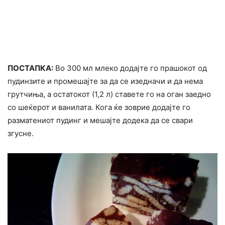
ПОСТАПКА:
Во 300 мл млеко додајте го прашокот од
пудинзите и промешајте за да се изедначи и да нема
грутчиња, а остатокот (1,2 л) ставете го на оган заедно
со шеќерот и ванилата. Кога ќе зоврие додајте го
разматениот пудинг и мешајте додека да се свари
згусне.