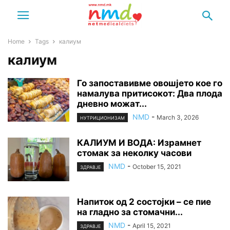
Home
Tags
калиум
калиум
Го запоставивме овошјето кое го
намалува притисокот: Два плода
дневно можат...
NMD
-
March 3, 2026
НУТРИЦИОНИЗАМ
КАЛИУМ И ВОДА: Израмнет
стомак за неколку часови
NMD
-
October 15, 2021
ЗДРАВЈЕ
Напиток од 2 состојки – се пие
на гладно за стомачни...
NMD
-
April 15, 2021
ЗДРАВЈЕ