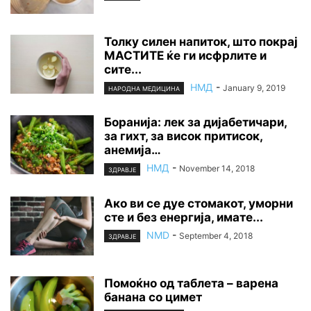
Толку силен напиток, што покрај
МАСТИТЕ ќе ги исфрлите и
сите...
НМД
-
January 9, 2019
НАРОДНА МЕДИЦИНА
Боранија: лек за дијабетичари,
за гихт, за висок притисок,
анемија…
НМД
-
November 14, 2018
ЗДРАВЈЕ
Ако ви се дуе стомакот, уморни
сте и без енергија, имате...
NMD
-
September 4, 2018
ЗДРАВЈЕ
Помоќно од таблета – варена
банана со цимет