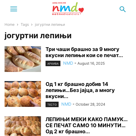
Home
Tags
јогуртни лепињи
јогуртни лепињи
Три чаши брашно за 9 многу
вкусни лепињи кои се печат...
NMD
-
August 16, 2025
АРХИВА
Од 1 кг брашно добив 14
лепињи…Без јајца, а многу
вкусни...
NMD
-
October 28, 2024
ТЕСТО
ЛЕПИЊИ МЕКИ КАКО ПАМУК…
СЕ ПЕЧАТ САМО 10 МИНУТИ…
Од 2 кг брашно...