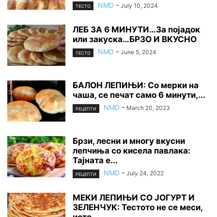
NMD
-
July 10, 2024
ТЕСТО
ЛЕБ ЗА 6 МИНУТИ…За појадок
или закуска…БРЗО И ВКУСНО
NMD
-
June 5, 2024
ТЕСТО
БАЛОН ЛЕПИЊИ: Со мерки на
чаша, се печат само 6 минути,...
NMD
-
March 20, 2023
РЕЦЕПТИ
Брзи, лесни и многу вкусни
лепчиња со кисела павлака:
Тајната е...
NMD
-
July 24, 2022
РЕЦЕПТИ
МЕКИ ЛЕПИЊИ СО ЈОГУРТ И
ЗЕЛЕНЧУК: Тестото не се меси,
исто...