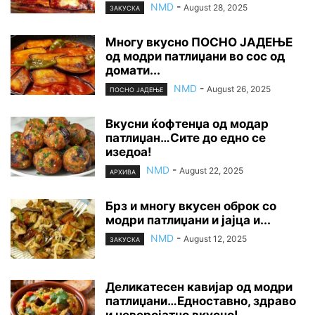
NMD
-
August 28, 2025
ЗАКУСКА
Многу вкусно ПОСНО ЈАДЕЊЕ
од модри патлиџани во сос од
домати...
NMD
-
August 26, 2025
ПОСНО ЈАДЕЊЕ
Вкусни ќофтенџа од модар
патлиџан…Сите до едно се
изедоа!
NMD
-
August 22, 2025
АРХИВА
Брз и многу вкусен оброк со
модри патлиџани и јајца и...
NMD
-
August 12, 2025
ЗАКУСКА
Деликатесен кавијар од модри
патлиџани…Едноставно, здраво
и неверојатно вкусно!