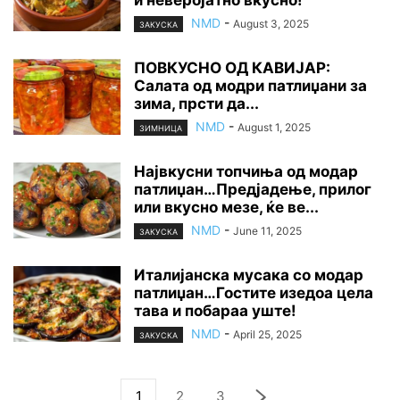
NMD
-
August 3, 2025
ЗАКУСКА
ПОВКУСНО ОД КАВИЈАР:
Салата од модри патлиџани за
зима, прсти да...
NMD
-
August 1, 2025
ЗИМНИЦА
Највкусни топчиња од модар
патлиџан…Предјадење, прилог
или вкусно мезе, ќе ве...
NMD
-
June 11, 2025
ЗАКУСКА
Италијанска мусака со модар
патлиџан…Гостите изедоа цела
тава и побараа уште!
NMD
-
April 25, 2025
ЗАКУСКА
1
2
3