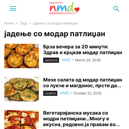
Home
Tags
јадење со модар патлиџан
јадење со модар патлиџан
Брза вечера за 20 минути:
Здрав и крцкав модар патлиџан
NMD
-
March 25, 2026
ЗАКУСКА
Мезе салата од модар патлиџан
со лукче и магдонос, прсти да...
NMD
-
October 22, 2025
САЛАТИ
Вегетаријанска мусака со
модри патлиџани…Многу е
вкусна, редовно ја правам во...