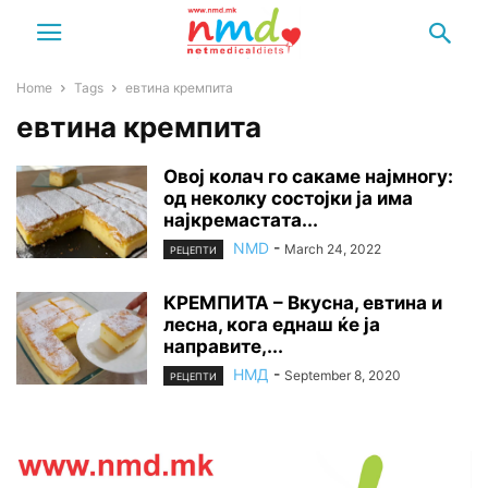
Home
Tags
евтина кремпита
евтина кремпита
Овој колач го сакаме најмногу:
од неколку состојки ја има
најкремастата...
NMD
-
March 24, 2022
РЕЦЕПТИ
КРЕМПИТА – Вкусна, евтина и
лесна, кога еднаш ќе ја
направите,...
НМД
-
September 8, 2020
РЕЦЕПТИ