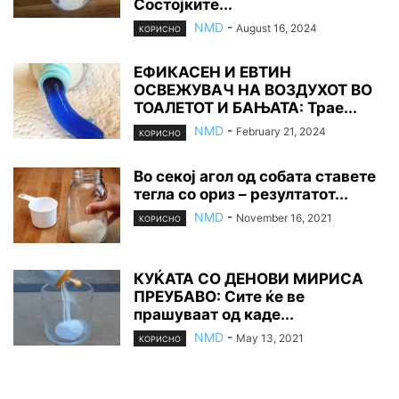
Состојките...
NMD
-
August 16, 2024
КОРИСНО
ЕФИКАСЕН И ЕВТИН
ОСВЕЖУВАЧ НА ВОЗДУХОТ ВО
ТОАЛЕТОТ И БАЊАТА: Трае...
NMD
-
February 21, 2024
КОРИСНО
Во секој агол од собата ставете
тегла со ориз – резултатот...
NMD
-
November 16, 2021
КОРИСНО
КУЌАТА СО ДЕНОВИ МИРИСА
ПРЕУБАВО: Сите ќе ве
прашуваат од каде...
NMD
-
May 13, 2021
КОРИСНО