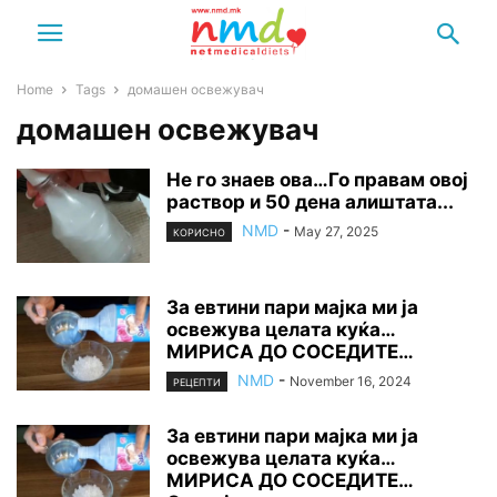
Home
Tags
домашен освежувач
домашен освежувач
Не го знаев ова…Го правам овој
раствор и 50 дена алиштата...
NMD
-
May 27, 2025
КОРИСНО
За евтини пари мајка ми ја
освежува целата куќа…
МИРИСА ДО СОСЕДИТЕ…
NMD
-
November 16, 2024
РЕЦЕПТИ
За евтини пари мајка ми ја
освежува целата куќа…
МИРИСА ДО СОСЕДИТЕ…