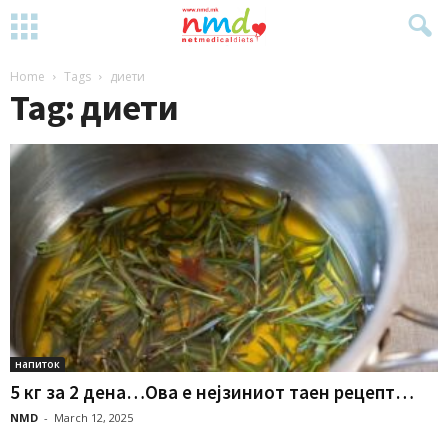
Home
Tags
диети
Tag: диети
напиток
5 кг за 2 дена…Ова е нејзиниот таен рецепт…
NMD
-
March 12, 2025