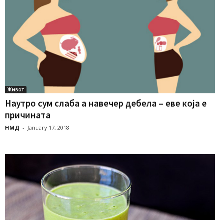
Живот
Наутро сум слаба а навечер дебела – еве која е
причината
НМД
-
January 17, 2018