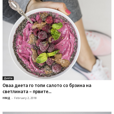
Диети
Оваа диета го топи салото со брзина на
светлината – првите...
НМД
-
February 2, 2018