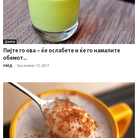
Диети
Пијте го ова – ќе ослабете и ќе го намалите
обемот...
НМД
-
December 17, 2017