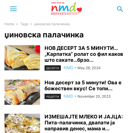
Home
Tags
џиновска палачинка
џиновска палачинка
НОВ ДЕСЕРТ ЗА 5 МИНУТИ…
„Карпатка“ ролат со фил каков
што сакате…брзо...
NMD
-
May 26, 2024
ДЕСЕРТИ
Нов десерт за 5 минути! Ова е
божествен вкус! Се топи...
NMD
-
November 20, 2023
РЕЦЕПТИ
ИЗМЕШАЈТЕ МЛЕКО И ЈАЈЦА:
Пита-палачинка, двапати ја
направив денес, мама и...