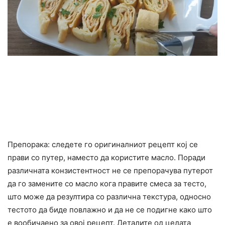
Препорака: следете го оригиналниот рецепт кој се
прави со путер, наместо да користите масло. Поради
различната конзистентност не се препорачува путерот
да го замените со масло кога правите смеса за тесто,
што може да резултира со различна текстура, односно
тестото да биде повлажно и да не се подигне како што
е вообичаено за овој рецепт. Деталите од целата