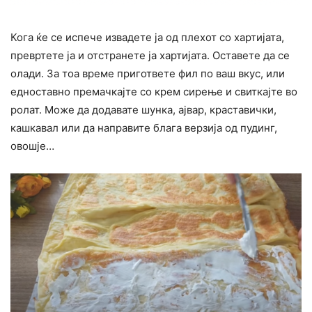
Кога ќе се испече извадете ја од плехот со хартијата,
превртете ја и отстранете ја хартијата. Оставете да се
олади. За тоа време пригответе фил по ваш вкус, или
едноставно премачкајте со крем сирење и свиткајте во
ролат. Може да додавате шунка, ајвар, краставички,
кашкавал или да направите блага верзија од пудинг,
овошје…