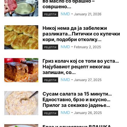
во масло со брашно –
совршено...
NMD
-
January 21, 2026
РЕЦЕПТИ
Никој нема да ја забележи
разликата…Питички со купечки
кори, подобри отколку...
NMD
-
February 2, 2025
РЕЦЕПТИ
Гриз колач кој се топи во уста…
Најубавиот рецепт некогаш
запишан, со...
NMD
-
January 27, 2025
РЕЦЕПТИ
Сусам салата за 15 минути…
Едноставно, брзо и вкусно…
Прилог за секакво јадење…
NMD
-
January 26, 2025
РЕЦЕПТИ
Брза и едноставна ВЛАШКА