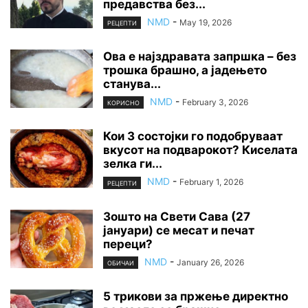
предавства без...
NMD
-
May 19, 2026
РЕЦЕПТИ
Ова е најздравата запршка – без
трошка брашно, а јадењето
станува...
NMD
-
February 3, 2026
КОРИСНО
Кои 3 состојки го подобруваат
вкусот на подварокот? Киселата
зелка ги...
NMD
-
February 1, 2026
РЕЦЕПТИ
Зошто на Свети Сава (27
јануари) се месат и печат
переци?
NMD
-
January 26, 2026
ОБИЧАИ
5 трикови за пржење директно