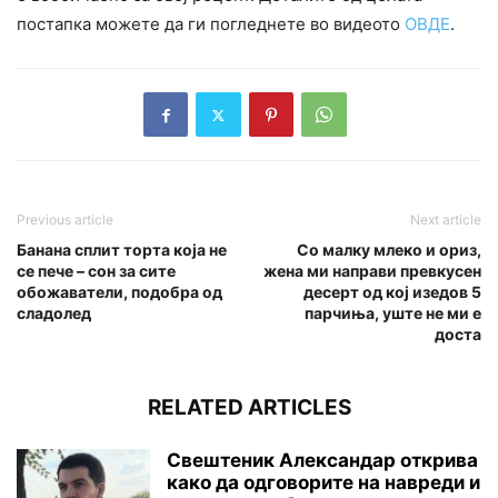
постапка можете да ги погледнете во видеото
ОВДЕ
.
Previous article
Next article
Банана сплит торта која не
Со малку млеко и ориз,
се пече – сон за сите
жена ми направи превкусен
обожаватели, подобра од
десерт од кој изедов 5
сладолед
парчиња, уште не ми е
доста
RELATED ARTICLES
Свештеник Александар открива
како да одговорите на навреди и