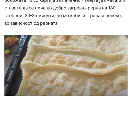
обложете го со хартија за печење. Излејте ја смесата и
ставете да се пече во добро загреана рерна на 180
степени, 20-25 минути, но можеби ќе треба и повеќе,
во зависност од рерната.