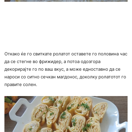
Откако ќе го свиткате ролатот оставете го половина час
да се стегне во фрижидер, а потоа одозгора
декорирајте го по ваш вкус, а може едноставно да се
нароси со ситно сечкан магдонос, доколку ролатотот го
правите солен.