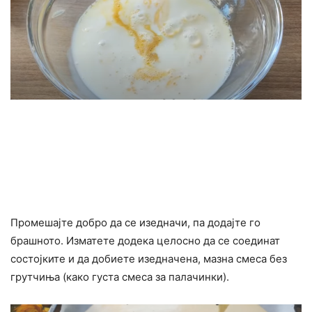
Промешајте добро да се изедначи, па додајте го
брашното. Изматете додека целосно да се соединат
состојките и да добиете изедначена, мазна смеса без
грутчиња (како густа смеса за палачинки).