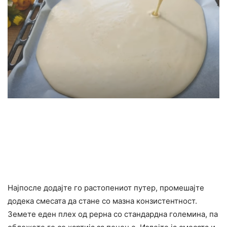
Најпосле додајте го растопениот путер, промешајте
додека смесата да стане со мазна конзистентност.
Земете еден плех од рерна со стандардна големина, па