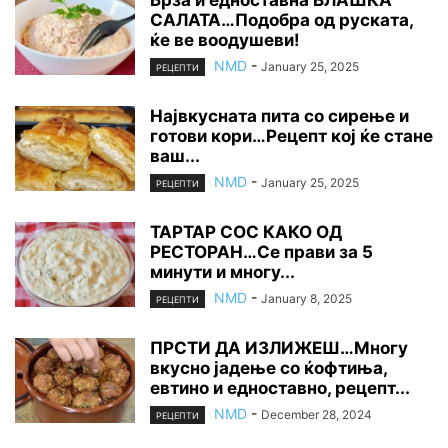
САЛАТА…Подобра од руската,
ќе ве воодушеви!
NMD
-
January 25, 2025
РЕЦЕПТИ
Највкусната пита со сирење и
готови кори…Рецепт кој ќе стане
ваш...
NMD
-
January 25, 2025
РЕЦЕПТИ
ТАРТАР СОС КАКО ОД
РЕСТОРАН…Се прави за 5
минути и многу...
NMD
-
January 8, 2025
РЕЦЕПТИ
ПРСТИ ДА ИЗЛИЖЕШ…Многу
вкусно јадење со ќофтиња,
евтино и едноставно, рецепт...
NMD
-
December 28, 2024
РЕЦЕПТИ