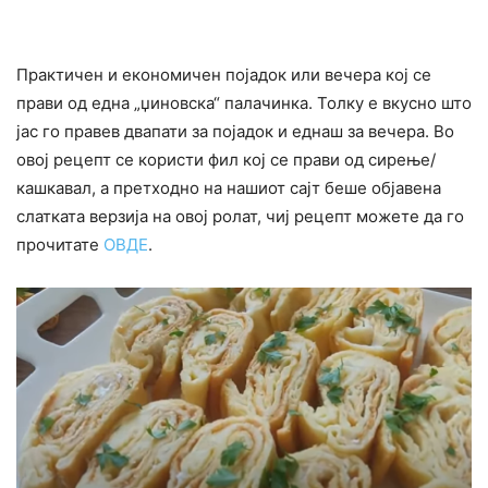
Практичен и економичен појадок или вечера кој се
прави од една „џиновска“ палачинка. Толку е вкусно што
јас го правев двапати за појадок и еднаш за вечера. Во
овој рецепт се користи фил кој се прави од сирење/
кашкавал, а претходно на нашиот сајт беше објавена
слатката верзија на овој ролат, чиј рецепт можете да го
прочитате
ОВДЕ
.