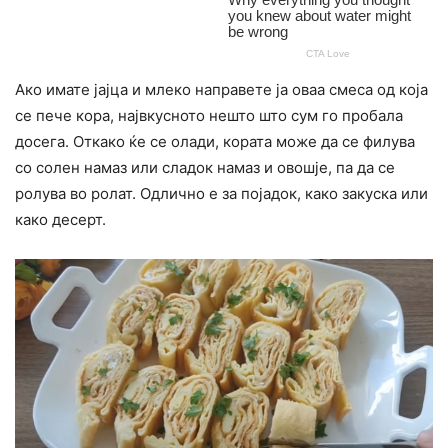
Ако имате јајца и млеко направете ја оваа смеса од која
се пече кора, највкусното нешто што сум го пробала
досега. Откако ќе се олади, кората може да се филува
со солен намаз или сладок намаз и овошје, па да се
ролува во ролат. Одлично е за појадок, како закуска или
како десерт.