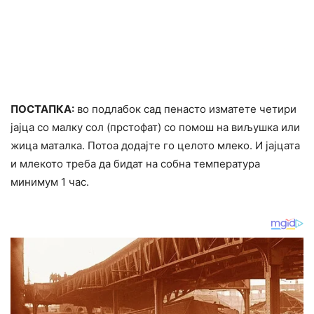
ПОСТАПКА:
во подлабок сад пенасто изматете четири
јајца со малку сол (прстофат) со помош на виљушка или
жица маталка. Потоа додајте го целото млеко. И јајцата
и млекото треба да бидат на собна температура
минимум 1 час.