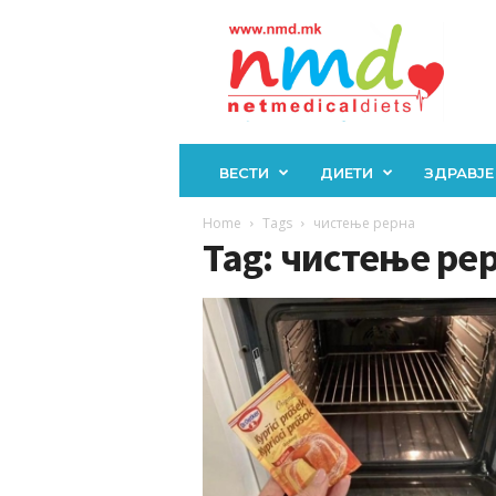
Н
М
Д
ВЕСТИ
ДИЕТИ
ЗДРАВЈЕ
Home
Tags
чистење рерна
Tag: чистење ре