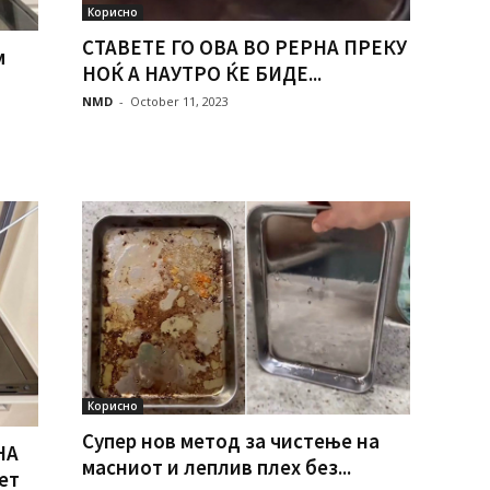
Корисно
СТАВЕТЕ ГО ОВА ВО РЕРНА ПРЕКУ
м
НОЌ А НАУТРО ЌЕ БИДЕ...
NMD
-
October 11, 2023
Корисно
Супер нов метод за чистење на
НА
масниот и леплив плех без...
ет