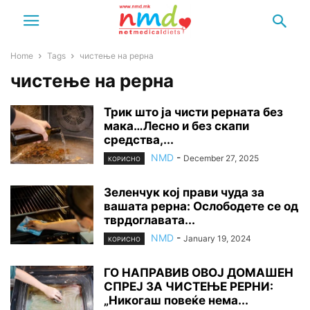
Home
Tags
чистење на рерна
чистење на рерна
Трик што ја чисти рерната без
мака…Лесно и без скапи
средства,...
NMD
-
December 27, 2025
КОРИСНО
Зеленчук кој прави чуда за
вашата рерна: Ослободете се од
тврдоглавата...
NMD
-
January 19, 2024
КОРИСНО
ГО НАПРАВИВ ОВОЈ ДОМАШЕН
СПРЕЈ ЗА ЧИСТЕЊЕ РЕРНИ:
„Никогаш повеќе нема...