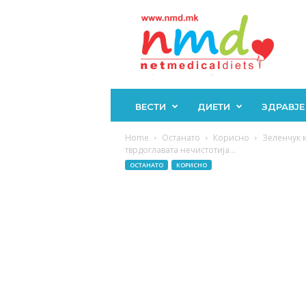
Н
М
Д
ВЕСТИ
ДИЕТИ
ЗДРАВЈЕ
Home
Останато
Корисно
Зеленчук к
тврдоглавата нечистотија...
ОСТАНАТО
КОРИСНО