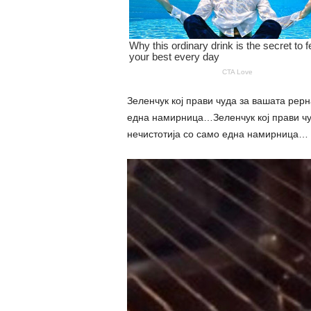
Зеленчук кој прави чуда за вашата рерн
една намирница…Зеленчук кој прави чу
нечистотија со само една намирница…