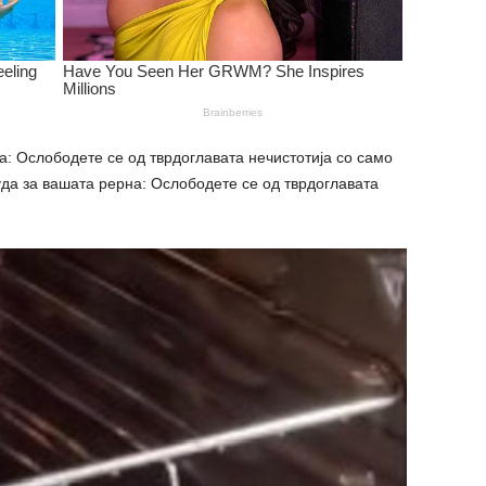
а: Ослободете се од тврдоглавата нечистотија со само
да за вашата рерна: Ослободете се од тврдоглавата