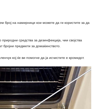
ем број на намирници кои можете да ги користите за да
о природни средства за дезинфекција, чии својства
ат бројни предмети за домаќинството.
еленчук кој ќе ви помогне да ја исчистите е кромидот.