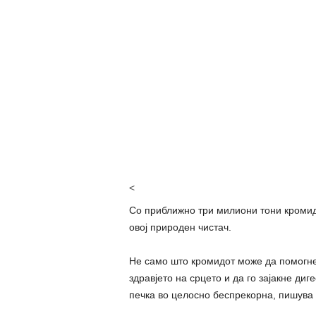
<
Со приближно три милиони тони кромид 
овој природен чистач.
Не само што кромидот може да помогне 
здравјето на срцето и да го зајакне диг
печка во целосно беспрекорна, пишува 