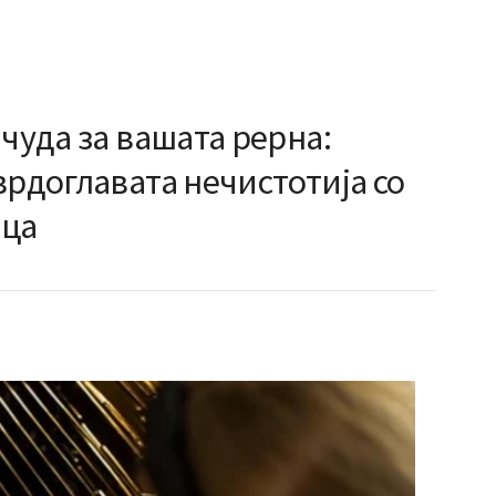
 чуда за вашата рерна:
врдоглавата нечистотија со
ица