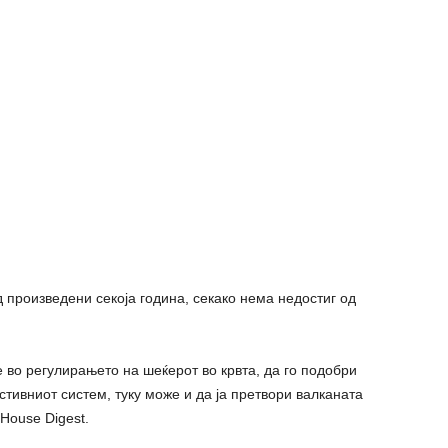
произведени секоја година, секако нема недостиг од
во регулирањето на шеќерот во крвта, да го подобри
естивниот систем, туку може и да ја претвори валканата
House Digest.