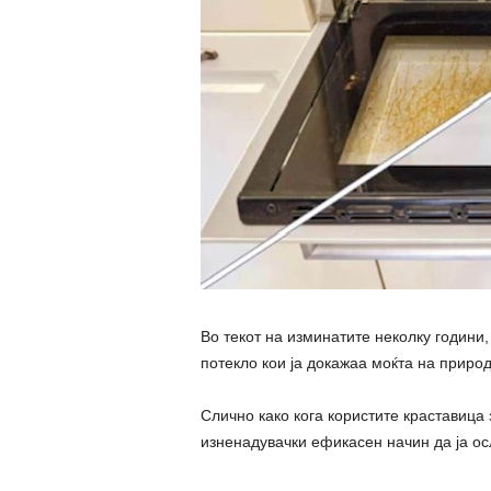
Во текот на изминатите неколку години
потекло кои ја докажаа моќта на природ
Слично како кога користите краставица 
изненадувачки ефикасен начин да ја ос