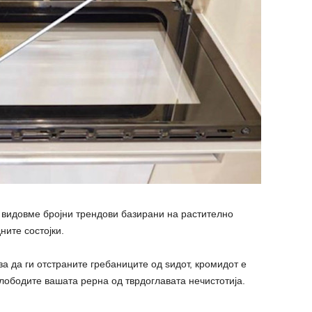
, видовме бројни трендови базирани на растително
ните состојки.
за да ги отстраните гребаниците од ѕидот, кромидот е
лободите вашата рерна од тврдоглавата нечистотија.