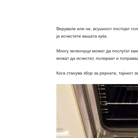
Верувале или не, всушност постојат гол
ја исчистите вашата куќа.
Многу зеленчуци можат да послуѓат как
можат да исчистат, полираат и поправа
Кога станува збор за рерната, тајниот з