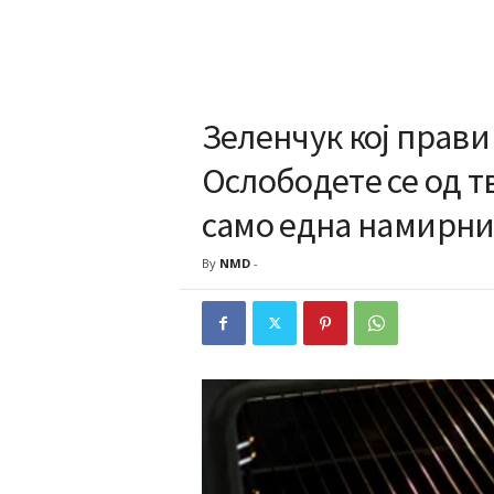
Зеленчук кој прави
Ослободете се од т
само една намирн
By
NMD
-