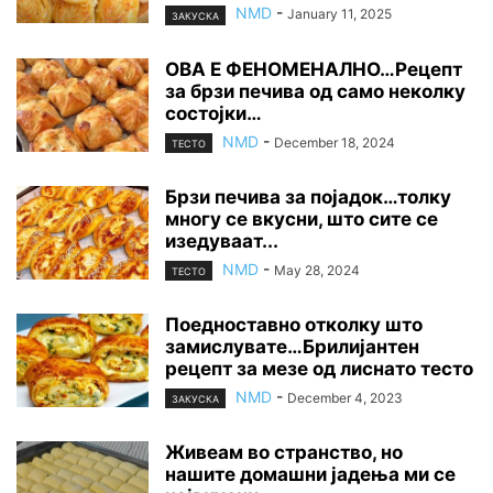
NMD
-
January 11, 2025
ЗАКУСКА
ОВА Е ФЕНОМЕНАЛНО…Рецепт
за брзи печива од само неколку
состојки…
NMD
-
December 18, 2024
ТЕСТО
Брзи печива за појадок…толку
многу се вкусни, што сите се
изедуваат...
NMD
-
May 28, 2024
ТЕСТО
Поедноставно отколку што
замислувате…Брилијантен
рецепт за мезе од лиснато тесто
NMD
-
December 4, 2023
ЗАКУСКА
Живеам во странство, но
нашите домашни јадења ми се