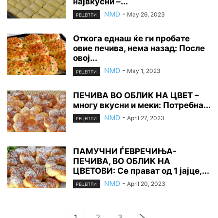
највкусни –...
NMD
-
May 26, 2023
РЕЦЕПТИ
Откога еднаш ќе ги пробате
овие печива, нема назад: После
овој...
NMD
-
May 1, 2023
РЕЦЕПТИ
ПЕЧИВА ВО ОБЛИК НА ЦВЕТ –
многу вкусни и меки: Потребна...
NMD
-
April 27, 2023
РЕЦЕПТИ
ПАМУЧНИ ЃЕВРЕЧИЊА-
ПЕЧИВА, ВО ОБЛИК НА
ЦВЕТОВИ: Се прават од 1 јајце,...
NMD
-
April 20, 2023
РЕЦЕПТИ
1
2
3