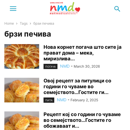
Home
Tags
брзи печива
брзи печива
Нова корнет погача што сите ја
прават дома – мека,
миризлива...
NMD
-
March 30, 2026
ПОГАЧА
Овој рецепт за питулици со
години го чуваме во
семејството…Гостите ги...
NMD
-
February 2, 2025
ПИТА
Рецепт кој со години го чуваме
во семејството…Гостите го
обожаваат и...