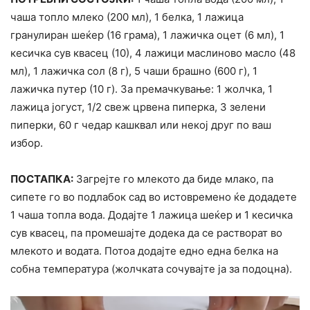
чаша топло млеко (200 мл), 1 белка, 1 лажица
гранулиран шеќер (16 грама), 1 лажичка оцет (6 мл), 1
кесичка сув квасец (10), 4 лажици маслиново масло (48
мл), 1 лажичка сол (8 г), 5 чаши брашно (600 г), 1
лажичка путер (10 г). За премачкување: 1 жолчка, 1
лажица јогуст, 1/2 свеж црвена пиперка, 3 зелени
пиперки, 60 г чедар кашквал или некој друг по ваш
избор.
ПОСТАПКА:
Загрејте го млекото да биде млако, па
сипете го во подлабок сад во истовремено ќе додадете
1 чаша топла вода. Додајте 1 лажица шеќер и 1 кесичка
сув квасец, па промешајте додека да се растворат во
млекото и водата. Потоа додајте едно една белка на
собна температура (жолчката сочувајте ја за подоцна).