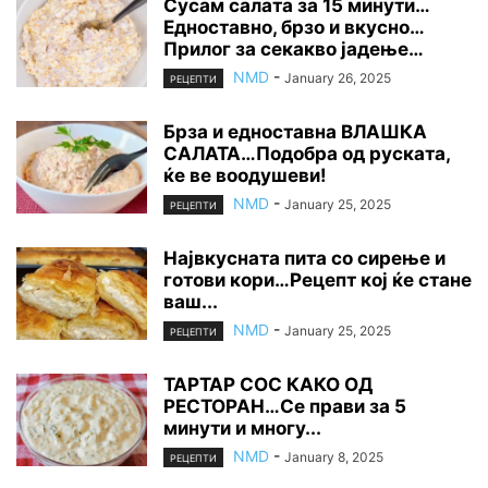
Сусам салата за 15 минути…
Едноставно, брзо и вкусно…
Прилог за секакво јадење…
NMD
-
January 26, 2025
РЕЦЕПТИ
Брза и едноставна ВЛАШКА
САЛАТА…Подобра од руската,
ќе ве воодушеви!
NMD
-
January 25, 2025
РЕЦЕПТИ
Највкусната пита со сирење и
готови кори…Рецепт кој ќе стане
ваш...
NMD
-
January 25, 2025
РЕЦЕПТИ
ТАРТАР СОС КАКО ОД
РЕСТОРАН…Се прави за 5
минути и многу...
NMD
-
January 8, 2025
РЕЦЕПТИ