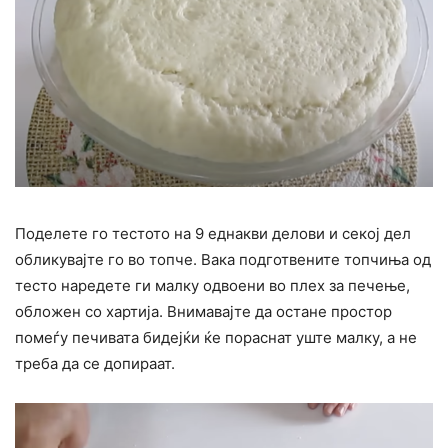
Поделете го тестото на 9 еднакви делови и секој дел
обликувајте го во топче. Вака подготвените топчиња од
тесто наредете ги малку одвоени во плех за печење,
обложен со хартија. Внимавајте да остане простор
помеѓу печивата бидејќи ќе пораснат уште малку, а не
треба да се допираат.