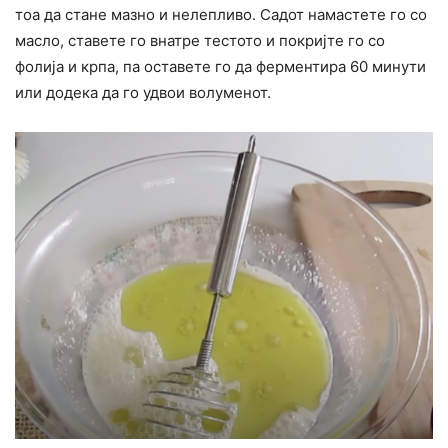
тоа да стане мазно и нелепливо. Садот намастете го со
масло, ставете го внатре тестото и покријте го со
фолија и крпа, па оставете го да ферментира 60 минути
или додека да го удвои волуменот.