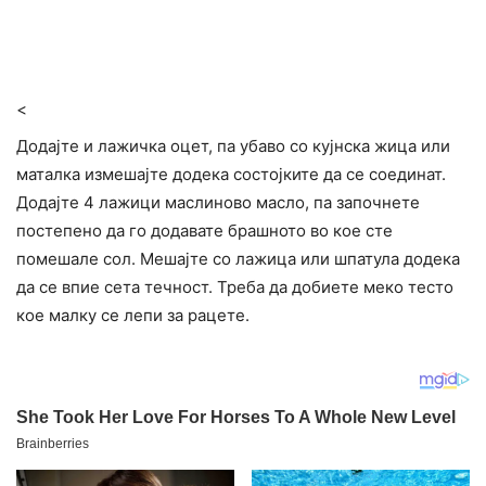
<
Додајте и лажичка оцет, па убаво со кујнска жица или
маталка измешајте додека состојките да се соединат.
Додајте 4 лажици маслиново масло, па започнете
постепено да го додавате брашното во кое сте
помешале сол. Мешајте со лажица или шпатула додека
да се впие сета течност. Треба да добиете меко тесто
кое малку се лепи за рацете.