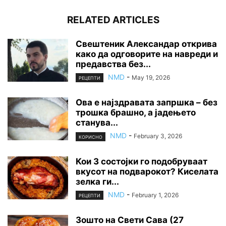
RELATED ARTICLES
Свештеник Александар открива
како да одговорите на навреди и
предавства без...
NMD
-
May 19, 2026
РЕЦЕПТИ
Ова е најздравата запршка – без
трошка брашно, а јадењето
станува...
NMD
-
February 3, 2026
КОРИСНО
Кои 3 состојки го подобруваат
вкусот на подварокот? Киселата
зелка ги...
NMD
-
February 1, 2026
РЕЦЕПТИ
Зошто на Свети Сава (27