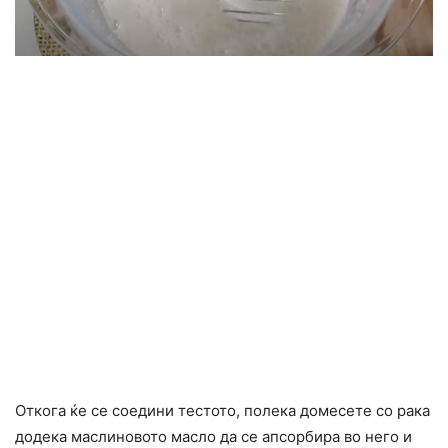
Откога ќе се соедини тестото, полека домесете со рака
додека маслиновото масло да се апсорбира во него и