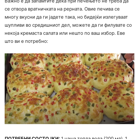
Важно е да запамтите дека при печењето не треба да
се отвора вратничката на рерната. Овие печива се
многу вкусни да ги јадете така, но бидејќи излегуваат
шупливи во средишниот дел, можете да ги филувате со
некоја кремаста салата или нешто по ваш избор. Еве
што ви е потребно:
ПОТРЕБНИ СОСТОЈКИ:
1 чаша топла вода (200 мл), 1