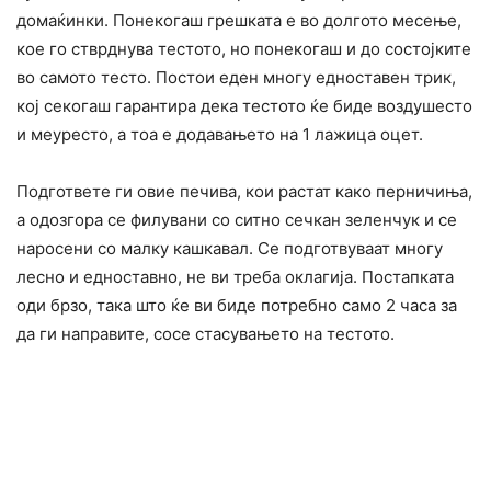
домаќинки. Понекогаш грешката е во долгото месење,
кое го стврднува тестото, но понекогаш и до состојките
во самото тесто. Постои еден многу едноставен трик,
кој секогаш гарантира дека тестото ќе биде воздушесто
и меуресто, а тоа е додавањето на 1 лажица оцет.
Подгответе ги овие печива, кои растат како перничиња,
а одозгора се филувани со ситно сечкан зеленчук и се
наросени со малку кашкавал. Се подготвуваат многу
лесно и едноставно, не ви треба оклагија. Постапката
оди брзо, така што ќе ви биде потребно само 2 часа за
да ги направите, сосе стасувањето на тестото.