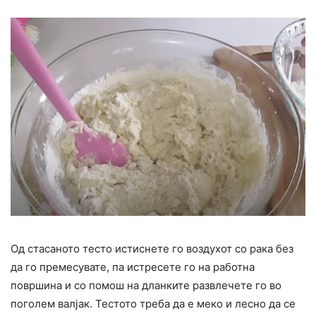
Од стасаното тесто истиснете го воздухот со рака без
да го премесувате, па истресете го на работна
површина и со помош на дланките развлечете го во
поголем валјак. Тестото треба да е меко и лесно да се