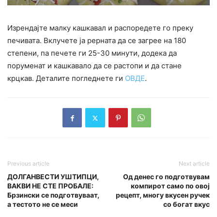
Изрендајте малку кашкавал и распоредете го преку
печивата. Вклучете ја рерната да се загрее на 180
степени, па печете ги 25-30 минути, додека да
поруменат и кашкавало да се растопи и да стане
крцкав. Деталите погледнете ги
ОВДЕ
.
Previous article
Next article
ДОЛГАНВЕСТИ УШТИПЦИ,
Од денес го подготвувам
ВАКВИ НЕ СТЕ ПРОБАЛЕ:
компирот само по овој
Брзински се подготвуваат,
рецепт, многу вкусен ручек
а тестото не се меси
со богат вкус