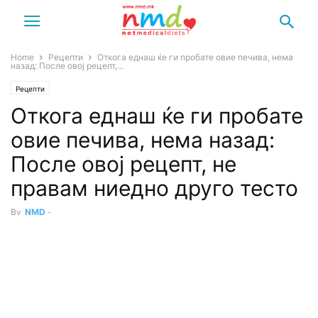
Home
Рецепти
Откога еднаш ќе ги пробате овие печива, нема
назад: После овој рецепт,...
Рецепти
Откога еднаш ќе ги пробате
овие печива, нема назад:
После овој рецепт, не
правам ниедно друго тесто
By
NMD
-