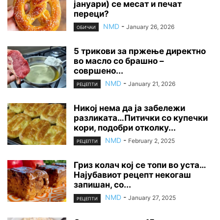
јануари) се месат и печат
переци?
NMD
-
January 26, 2026
ОБИЧАИ
5 трикови за пржење директно
во масло со брашно –
совршено...
NMD
-
January 21, 2026
РЕЦЕПТИ
Никој нема да ја забележи
разликата…Питички со купечки
кори, подобри отколку...
NMD
-
February 2, 2025
РЕЦЕПТИ
Гриз колач кој се топи во уста…
Најубавиот рецепт некогаш
запишан, со...
NMD
-
January 27, 2025
РЕЦЕПТИ