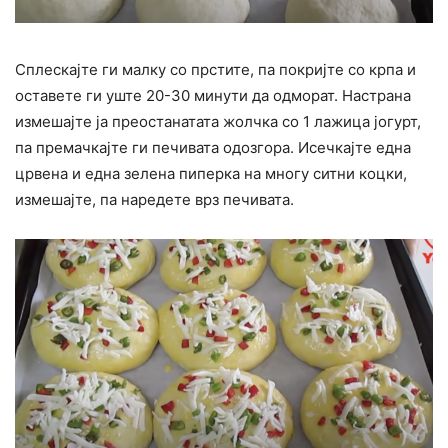
Сплескајте ги малку со прстите, па покријте со крпа и
оставете ги уште 20-30 минути да одморат. Настрана
измешајте ја преостанатата жолчка со 1 лажица јогурт,
па премачкајте ги печивата одозгора. Исечкајте една
црвена и една зелена пиперка на многу ситни коцки,
измешајте, па наредете врз печивата.