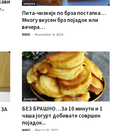
кави
закуска
..
Пита-чизкејк по брза постапка…
Многу вкусен брз појадок или
вечера…
NMD
-
November 4, 2024
Десерти
БЕЗ БРАШНО…За 10 минути и 1
 ЗА
чаша јогурт добивате совршен
појадок...
NMD
-
March 10, 2023