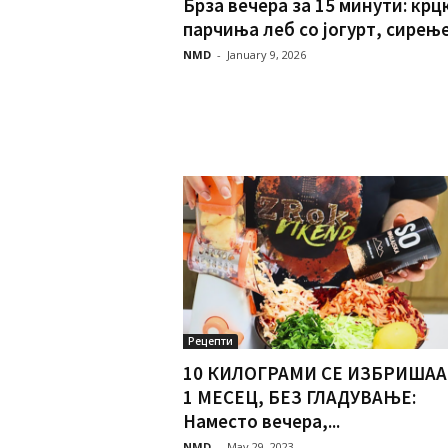
Брза вечера за 15 минути: крц
парчиња леб со јогурт, сирење.
NMD
-
January 9, 2026
Рецепти
10 КИЛОГРАМИ СЕ ИЗБРИШАА
1 МЕСЕЦ, БЕЗ ГЛАДУВАЊЕ:
Наместо вечера,...
NMD
-
May 29, 2023