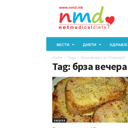
Н
М
Д
ВЕСТИ
ДИЕТИ
ЗДРАВЈЕ
Home
Tags
брза вечера за 10 минути
Tag: брза вечера
закуска