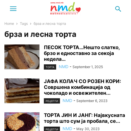
Home
Tags
брза и лесна торта
брза и лесна торта
ПЕСОК ТОРТА…Нешто слатко,
брзо и едноставно за секоја
недела…
NMD
-
September 1, 2025
ТОРТА
ЈАФА КОЛАЧ СО РОЗЕН КОРИ:
Совршена комбинација од
чоколадо и освежителен...
NMD
-
September 6, 2023
РЕЦЕПТИ
ТОРТА ЈИН И ЈАНГ: Највкусната
торта што сум ја пробала, се...
NMD
-
May 30, 2023
РЕЦЕПТИ