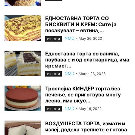
ЕДНОСТАВНА ТОРТА СО
БИСКВИТИ И КРЕМ: Сите ја
посакуваат – евтина,...
NMD
-
May 26, 2023
РЕЦЕПТИ
Едноставна торта со ванила,
поубава е и од слаткарница, има
кремаст...
NMD
-
March 23, 2023
РЕЦЕПТИ
Трослојна КИНДЕР торта без
печење, се приготвува многу
лесно, има вкус...
NMD
-
May 16, 2022
РЕЦЕПТИ
ВОЗДУШЕСТА ТОРТА, измати и
излеј, додека трепнете е готова