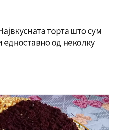
Највкусната торта што сум
ви едноставно од неколку