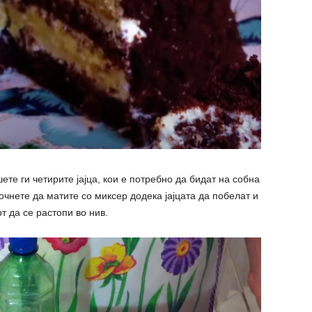
ете ги четирите јајца, кои е потребно да бидат на собна
очнете да матите со миксер додека јајцата да побелат и
т да се растопи во нив.