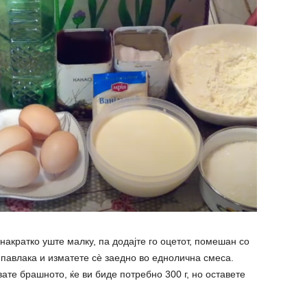
накратко уште малку, па додајте го оцетот, помешан со
 павлака и изматете сѐ заедно во еднолична смеса.
ате брашното, ќе ви биде потребно 300 г, но оставете