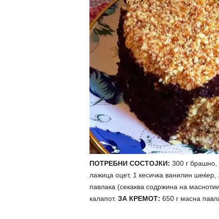
ПОТРЕБНИ СОСТОЈКИ:
300 г брашно, 
лажица оцет, 1 кесичка ванилин шеќер, 
павлака (секаква содржина на маснотии
калапот.
ЗА КРЕМОТ:
650 г масна павла