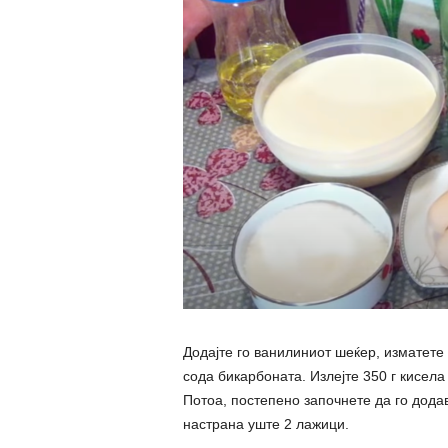
Додајте го ванилиниот шеќер, изматете 
сода бикарбоната. Излејте 350 г кисела
Потоа, постепено започнете да го додав
настрана уште 2 лажици.