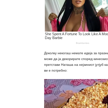
Доколку некогаш немате идеја за празни
може да ја декорирате според кинескиот
претстави Наташа на нејзиниот јутјуб к
ви е потребно: