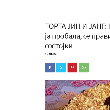
ТОРТА ЈИН И ЈАНГ: 
ја пробала, се пра
состојки
By
NMD
-