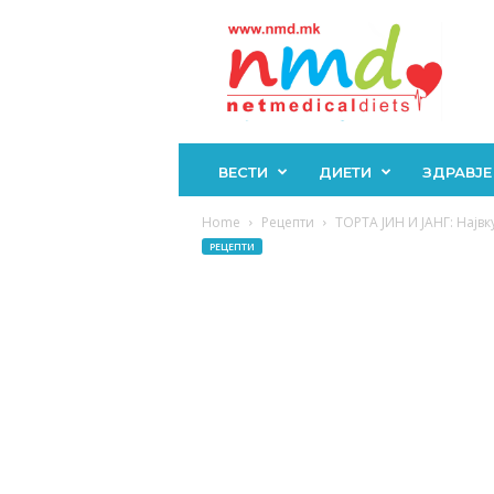
Н
М
Д
ВЕСТИ
ДИЕТИ
ЗДРАВЈЕ
Home
Рецепти
ТОРТА ЈИН И ЈАНГ: Највку
РЕЦЕПТИ