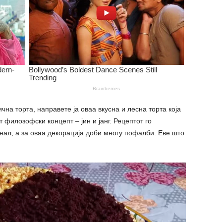
чна торта, направете ја оваа вкусна и лесна торта која
 филозофски концепт – јин и јанг. Рецептот го
анал, а за оваа декорација доби многу пофалби. Еве што