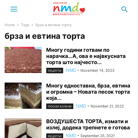
Home
Tags
брза и евтина торта
брза и евтина торта
Многу години готвам по
нарачка…А, ова е највкусната
торта што најчесто...
NMD
-
November 14, 2023
РЕЦЕПТИ
Многу едноставна, брза, евтина
и огромна – Новата песок торта
која...
NMD
-
November 21, 2022
ПОСНИ КОЛАЧИ
ВОЗДУШЕСТА ТОРТА, измати и
излеј, додека трепнете е готова
NMD
-
September 25, 2021
РЕЦЕПТИ