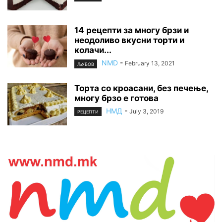
14 рецепти за многу брзи и
неодоливо вкусни торти и
колачи...
NMD
-
February 13, 2021
ЉУБОВ
Торта со кроасани, без печење,
многу брзо е готова
НМД
-
July 3, 2019
РЕЦЕПТИ