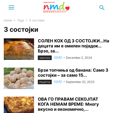
Home
Tags
3 состојки
3 состојки
СОЛЕН КОХ ОД 3 СОСТОЈКИ…На
децата им е омилен појадок…
Брзо, за...
NMD
-
December 2, 2024
ЗАКУСКА
Брзи топчиња од банана: Само 3
состојки – за само 15...
NMD
-
September 22, 2023
РЕЦЕПТИ
ОВА ГО ПРАВАМ СЕКОЈПАТ
КОГА НЕМАМ ВРЕМЕ: Многу
вкусно и економично,...